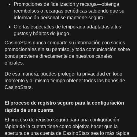
Promociones de fidelización y recarga—obtenga
reembolsos o recargas periódicas sabiendo que su
información personal se mantiene segura
Ofertas especiales de temporada adaptadas a tus
gustos y hábitos de juego
CasinoStars nunca comparte su información con socios
promocionales sin su permiso; y toda comunicación sobre
bonos proviene directamente de nuestros canales
oficiales.
De esa manera, puedes proteger tu privacidad en todo
momento y al mismo tiempo obtener todos los bonos de
CasinoStars.
El proceso de registro seguro para la configuración
rápida de una cuenta
El proceso de registro seguro para una configuración
rápida de la cuenta tiene como objetivo hacer que la
apertura de una cuenta de CasinoStars sea lo más rápida