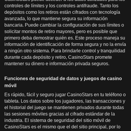
controles de límites y los controles antifraude. Tanto los
depósitos como los retiros están cifrados con tecnología
avanzada, lo que mantiene segura su información
bancaria. Puede cambiar la configuración de sus límites o
solicitar montos de retiro mayores, pero es posible que
primero deba demostrar quién es. Este proceso maneja su
información de identificación de forma segura y no la envía
a ningún otro sistema. Para brindarle control y tranquilidad
durante cada depósito y retiro, CasinoStars promete
mantener su dinero e información privada seguros.
Funciones de seguridad de datos y juegos de casino
móvil
Es rápido, fácil y seguro jugar CasinoStars en tu teléfono o
tableta. Los datos sobre los jugadores, las transacciones y
el historial del juego se mantienen privados durante todas
las sesiones móviles gracias al cifrado estándar de la
industria. El sistema de seguridad del sitio móvil de
CasinoStars es el mismo que el del sitio principal, por lo