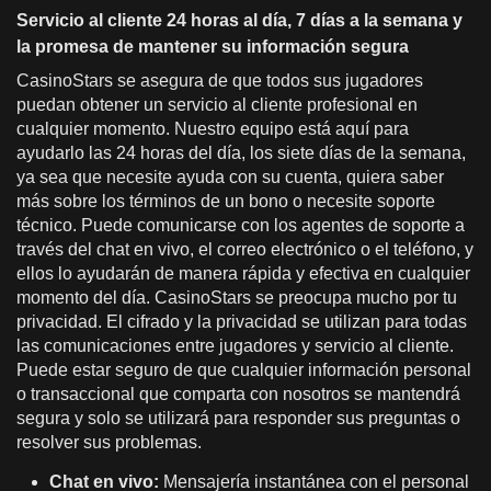
Servicio al cliente 24 horas al día, 7 días a la semana y
la promesa de mantener su información segura
CasinoStars se asegura de que todos sus jugadores
puedan obtener un servicio al cliente profesional en
cualquier momento. Nuestro equipo está aquí para
ayudarlo las 24 horas del día, los siete días de la semana,
ya sea que necesite ayuda con su cuenta, quiera saber
más sobre los términos de un bono o necesite soporte
técnico. Puede comunicarse con los agentes de soporte a
través del chat en vivo, el correo electrónico o el teléfono, y
ellos lo ayudarán de manera rápida y efectiva en cualquier
momento del día. CasinoStars se preocupa mucho por tu
privacidad. El cifrado y la privacidad se utilizan para todas
las comunicaciones entre jugadores y servicio al cliente.
Puede estar seguro de que cualquier información personal
o transaccional que comparta con nosotros se mantendrá
segura y solo se utilizará para responder sus preguntas o
resolver sus problemas.
Chat en vivo:
Mensajería instantánea con el personal