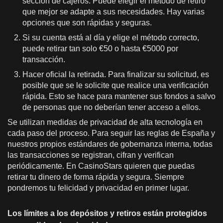
sección de cajeros. Puede elegir el método de retiro
que mejor se adapte a sus necesidades. Hay varias
opciones que son rápidas y seguras.
Si su cuenta está al día y elige el método correcto,
puede retirar tan solo €50 o hasta €5000 por
transacción.
Hacer oficial la retirada. Para finalizar su solicitud, es
posible que se le solicite que realice una verificación
rápida. Esto se hace para mantener sus fondos a salvo
de personas que no deberían tener acceso a ellos.
Se utilizan medidas de privacidad de alta tecnología en
cada paso del proceso. Para seguir las reglas de España y
nuestros propios estándares de gobernanza interna, todas
las transacciones se registran, cifran y verifican
periódicamente. En CasinoStars quieren que puedas
retirar tu dinero de forma rápida y segura. Siempre
pondremos tu felicidad y privacidad en primer lugar.
Los límites a los depósitos y retiros están protegidos