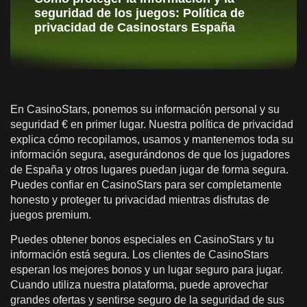
seguridad de los juegos: Política de
privacidad de Casinostars España
En CasinoStars, ponemos su información personal y su
seguridad € en primer lugar. Nuestra política de privacidad
explica cómo recopilamos, usamos y mantenemos toda su
información segura, asegurándonos de que los jugadores
de España y otros lugares puedan jugar de forma segura.
Puedes confiar en CasinoStars para ser completamente
honesto y proteger tu privacidad mientras disfrutas de
juegos premium.
Puedes obtener bonos especiales en CasinoStars y tu
información está segura. Los clientes de CasinoStars
esperan los mejores bonos y un lugar seguro para jugar.
Cuando utiliza nuestra plataforma, puede aprovechar
grandes ofertas y sentirse seguro de la seguridad de sus