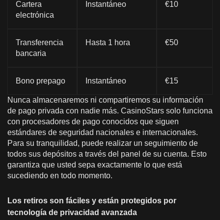
Cartera
Instantáneo
€10
electrónica
Transferencia
Hasta 1 hora
€50
bancaria
Bono prepago
Instantáneo
€15
Nunca almacenaremos ni compartiremos su información
de pago privada con nadie más. CasinoStars solo funciona
con procesadores de pago conocidos que siguen
estándares de seguridad nacionales e internacionales.
Para su tranquilidad, puede realizar un seguimiento de
todos sus depósitos a través del panel de su cuenta. Esto
garantiza que usted sepa exactamente lo que está
sucediendo en todo momento.
Los retiros son fáciles y están protegidos por
tecnología de privacidad avanzada