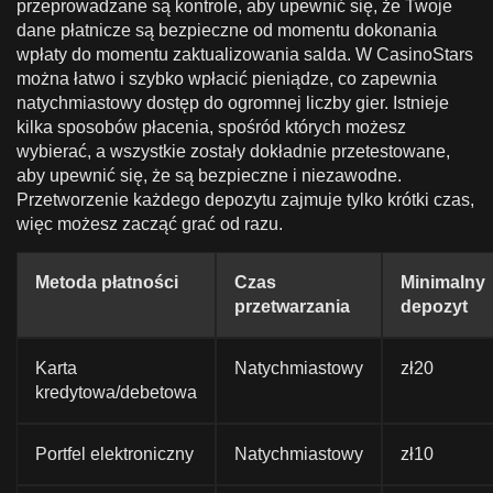
przeprowadzane są kontrole, aby upewnić się, że Twoje
dane płatnicze są bezpieczne od momentu dokonania
wpłaty do momentu zaktualizowania salda. W CasinoStars
można łatwo i szybko wpłacić pieniądze, co zapewnia
natychmiastowy dostęp do ogromnej liczby gier. Istnieje
kilka sposobów płacenia, spośród których możesz
wybierać, a wszystkie zostały dokładnie przetestowane,
aby upewnić się, że są bezpieczne i niezawodne.
Przetworzenie każdego depozytu zajmuje tylko krótki czas,
więc możesz zacząć grać od razu.
Metoda płatności
Czas
Minimalny
przetwarzania
depozyt
Karta
Natychmiastowy
zł20
kredytowa/debetowa
Portfel elektroniczny
Natychmiastowy
zł10