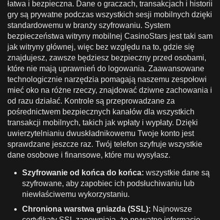
łatwa i bezpieczna. Dane o graczach, transakcjach i historii
gry są prywatne podczas wszystkich sesji mobilnych dzięki
standardowemu w branży szyfrowaniu. System
bezpieczeństwa witryny mobilnej CasinoStars jest taki sam
jak witryny głównej, więc bez względu na to, gdzie się
znajdujesz, zawsze będziesz bezpieczny przed osobami,
które nie mają uprawnień do logowania. Zaawansowane
technologicznie narzędzia pomagają naszemu zespołowi
mieć oko na różne rzeczy, znajdować dziwne zachowania i
od razu działać. Kontrole są przeprowadzane za
pośrednictwem bezpiecznych kanałów dla wszystkich
transakcji mobilnych, takich jak wpłaty i wypłaty. Dzięki
uwierzytelnianiu dwuskładnikowemu Twoje konto jest
sprawdzane jeszcze raz. Twój telefon szyfruje wszystkie
dane osobowe i finansowe, które mu wysyłasz.
Szyfrowanie od końca do końca:
wszystkie dane są
szyfrowane, aby zapobiec ich podsłuchiwaniu lub
niewłaściwemu wykorzystaniu.
Chroniona warstwa gniazda (SSL):
Najnowsze
certyfikaty SSL zapewniają, że prywatne informacje