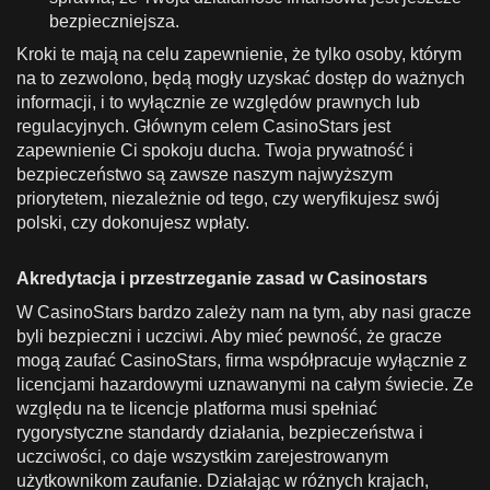
bezpieczniejsza.
Kroki te mają na celu zapewnienie, że tylko osoby, którym
na to zezwolono, będą mogły uzyskać dostęp do ważnych
informacji, i to wyłącznie ze względów prawnych lub
regulacyjnych. Głównym celem CasinoStars jest
zapewnienie Ci spokoju ducha. Twoja prywatność i
bezpieczeństwo są zawsze naszym najwyższym
priorytetem, niezależnie od tego, czy weryfikujesz swój
polski, czy dokonujesz wpłaty.
Akredytacja i przestrzeganie zasad w Casinostars
W CasinoStars bardzo zależy nam na tym, aby nasi gracze
byli bezpieczni i uczciwi. Aby mieć pewność, że gracze
mogą zaufać CasinoStars, firma współpracuje wyłącznie z
licencjami hazardowymi uznawanymi na całym świecie. Ze
względu na te licencje platforma musi spełniać
rygorystyczne standardy działania, bezpieczeństwa i
uczciwości, co daje wszystkim zarejestrowanym
użytkownikom zaufanie. Działając w różnych krajach,