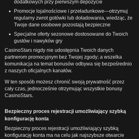
dodatkowych przy pierwszym depozycie
Promocje lojalnościowe i przeładunkowe—otrzymuj
regularny zwrot gotówki lub doładowania, wiedząc, że
Twoje dane osobowe pozostają bezpieczne
Specjalne oferty sezonowe dostosowane do Twoich
gustów i nawyków gry
CasinoStars nigdy nie udostępnia Twoich danych
partnerom promocyjnym bez Twojej zgody; a wszelka
komunikacja na temat bonusów odbywa się bezpośrednio
z naszych oficjalnych kanałów.
W ten sposób możesz chronić swoją prywatność przez
cały czas, jednocześnie otrzymując wszystkie bonusy
CasinoStars.
Bezpieczny proces rejestracji umożliwiający szybką
konfigurację konta
Bezpieczny proces rejestracji umożliwiający szybką
konfigurację konta ma na celu jak najszybsze otwarcie