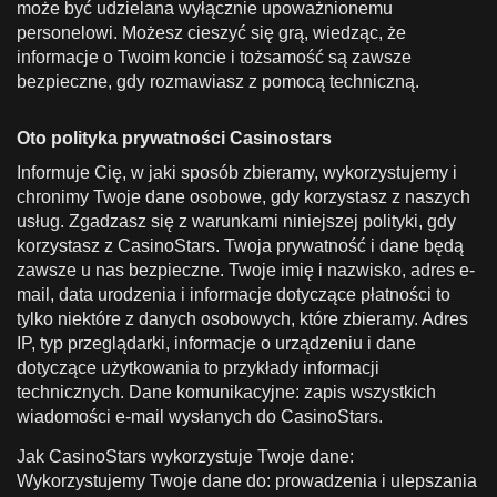
może być udzielana wyłącznie upoważnionemu
personelowi. Możesz cieszyć się grą, wiedząc, że
informacje o Twoim koncie i tożsamość są zawsze
bezpieczne, gdy rozmawiasz z pomocą techniczną.
Oto polityka prywatności Casinostars
Informuje Cię, w jaki sposób zbieramy, wykorzystujemy i
chronimy Twoje dane osobowe, gdy korzystasz z naszych
usług. Zgadzasz się z warunkami niniejszej polityki, gdy
korzystasz z CasinoStars. Twoja prywatność i dane będą
zawsze u nas bezpieczne. Twoje imię i nazwisko, adres e-
mail, data urodzenia i informacje dotyczące płatności to
tylko niektóre z danych osobowych, które zbieramy. Adres
IP, typ przeglądarki, informacje o urządzeniu i dane
dotyczące użytkowania to przykłady informacji
technicznych. Dane komunikacyjne: zapis wszystkich
wiadomości e-mail wysłanych do CasinoStars.
Jak CasinoStars wykorzystuje Twoje dane:
Wykorzystujemy Twoje dane do: prowadzenia i ulepszania