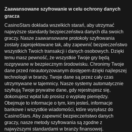
Zaawansowane szyfrowanie w celu ochrony danych
gracza
CasinoStars dokłada wszelkich starań, aby utrzymać
najwyższe standardy bezpieczeństwa danych dla swoich
graczy. Nasze zaawansowane protokoły szyfrowania
zostały zaprojektowane tak, aby zapewnić bezpieczeństwo
wszystkich Twoich transakcji i danych osobowych. Dzięki
temu masz pewność, że wszystkie Twoje gry będą
rozgrywane w bezpiecznym środowisku. Chronimy Twoje
dane przed nieautoryzowanym dostępem dzięki najlepszej
technologii w branży. Twoje dane są przez cały czas
utrzymywane w tajemnicy. Nasze systemy automatycznie
szyfrują Twoje prywatne dane, gdy rejestrujesz się,
dokonujesz wpłat lub prosisz o wypłatę pieniędzy.
Obejmuje to informacje o tym, kim jesteś, informacje
bankowe i wszystkie wiadomości, które wysyłasz do
CasinoStars. Aby zapewnić bezpieczeństwo danych
graczy, nasze metody szyfrowania są zgodne z
najwyższymi standardami w branży finansowej.