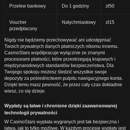
Przelew bankowy
Do 1 godziny
zł50
Voucher
Natychmiastowy
zł15
przedpłacony
Nigdy nie będziemy przechowywać ani udostępniać
Twoich prywatnych danych płatniczych nikomu innemu.
CasinoStars współpracuje wyłącznie ze znanymi
procesorami płatności, które przestrzegają krajowych i
międzynarodowych standardów bezpieczeństwa. Dla
Twojego spokoju możesz śledzić wszystkie swoje
depozyty za pośrednictwem pulpitu nawigacyjnego konta.
Dzięki temu masz pewność, że przez cały czas dokładnie
wiesz, co się dzieje.
Wypłaty są łatwe i chronione dzięki zaawansowanej
technologii prywatności
W CasinoStars wypłata wygranych jest tak bezpieczna i
łatwa, jak to tylko możliwe. W każdym procesie wypłaty jest