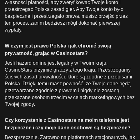
własności płatności, aby zweryfikować Twoje konto i
przestrzegać Polska zasad gier. Aby Twoje konto było
bezpieczne i przestrzegało prawa, musisz przejść przez
ten proces, zanim będziesz mógł dokonać pierwszej
wypłaty.
W czym jest prawo Polska i jak chronić swoją
prywatność, grając w Casinostars?
Jeśli hazard online jest legalny w Twoim kraju,
CasinoStars przyjmie graczy z tego kraju. Przestrzegamy
ścisłych zasad prywatności, które są zgodne z przepisami
Polska. Dzięki temu masz pewność, że Twoje dane będą
przetwarzane zgodnie z prawem i nigdy nie zostaną
przekazane osobom trzecim w celach marketingowych bez
Twojej zgody.
Czy korzystanie z Casinostars na moim telefonie jest
bezpieczne i czy moje dane osobowe są bezpieczne?
Bezsprzecznie. Zarówno na platformach stacjonarnych, jak