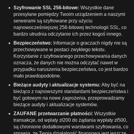
Szyfrowanie SSL 256-bitowe:
Wszystkie dane
przesyłane pomiędzy Twoim urządzeniem a naszymi
serwerami są szyfrowane przy użyciu
najnowocześniejszej 256-bitowej technologii SSL, co
bardzo utrudnia odczytanie ich przez kogoś innego.
Bezpieczeństwo:
Informacje o graczach nigdy nie są
przechowywane w postaci zwykłego tekstu.
Korzystanie z szyfrowanego przechowywania danych
oznacza, że danych nie można odczytać nawet w
przypadku naruszenia bezpieczeństwa, co jest bardzo
mało prawdopodobne.
Bieżące audyty i aktualizacje systemu:
Aby być na
bieżąco z najnowszymi standardami bezpieczeństwa i
być gotowym na nowe zagrożenia, przeprowadzamy
bieżące audyty i aktualizacje systemów.
ZAUFANE przetwarzanie płatności:
Wszystkie
transakcje, od wpłaty zł200 do żądania wypłaty zł500,
są chronione dodatkowymi warstwami szyfrowania, co
sprawia, że Twoja działalność finansowa jest jeszcze