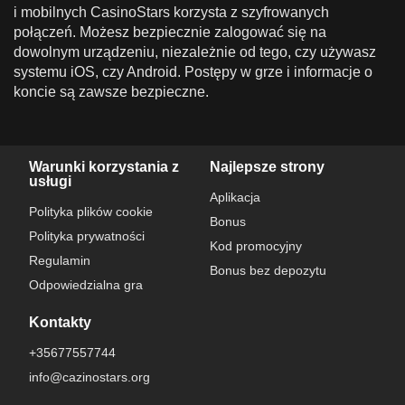
i mobilnych CasinoStars korzysta z szyfrowanych
połączeń. Możesz bezpiecznie zalogować się na
dowolnym urządzeniu, niezależnie od tego, czy używasz
systemu iOS, czy Android. Postępy w grze i informacje o
koncie są zawsze bezpieczne.
Warunki korzystania z
Najlepsze strony
usługi
Aplikacja
Polityka plików cookie
Bonus
Polityka prywatności
Kod promocyjny
Regulamin
Bonus bez depozytu
Odpowiedzialna gra
Kontakty
+35677557744
info@cazinostars.org