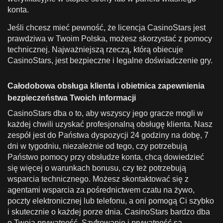
konta.
Jeśli chcesz mieć pewność, że licencja CasinoStars jest
prawdziwa w Twoim Polska, możesz skorzystać z pomocy
technicznej. Najważniejszą rzeczą, którą obiecuje
CasinoStars, jest bezpieczne i legalne doświadczenie gry.
Całodobowa obsługa klienta i obietnica zapewnienia
bezpieczeństwa Twoich informacji
CasinoStars dba o to, aby wszyscy jego gracze mogli w
każdej chwili uzyskać profesjonalną obsługę klienta. Nasz
zespół jest do Państwa dyspozycji 24 godziny na dobę, 7
dni w tygodniu, niezależnie od tego, czy potrzebują
Państwo pomocy przy obsłudze konta, chcą dowiedzieć
się więcej o warunkach bonusu, czy też potrzebują
wsparcia technicznego. Możesz skontaktować się z
agentami wsparcia za pośrednictwem czatu na żywo,
poczty elektronicznej lub telefonu, a oni pomogą Ci szybko
i skutecznie o każdej porze dnia. CasinoStars bardzo dba
o Twoją prywatność. Szyfrowanie i prywatność są