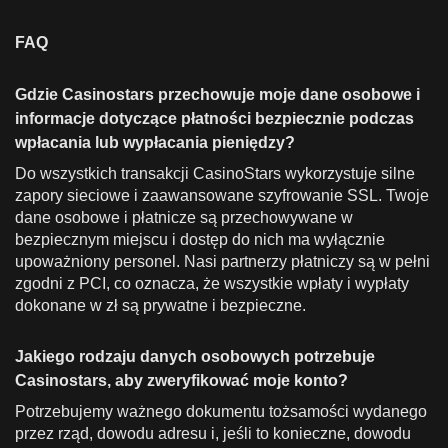
FAQ
Gdzie Casinostars przechowuje moje dane osobowe i
informacje dotyczące płatności bezpiecznie podczas
wpłacania lub wypłacania pieniędzy?
Do wszystkich transakcji CasinoStars wykorzystuje silne
zapory sieciowe i zaawansowane szyfrowanie SSL. Twoje
dane osobowe i płatnicze są przechowywane w
bezpiecznym miejscu i dostęp do nich ma wyłącznie
upoważniony personel. Nasi partnerzy płatniczy są w pełni
zgodni z PCI, co oznacza, że wszystkie wpłaty i wypłaty
dokonane w zł są prywatne i bezpieczne.
Jakiego rodzaju danych osobowych potrzebuje
Casinostars, aby zweryfikować moje konto?
Potrzebujemy ważnego dokumentu tożsamości wydanego
przez rząd, dowodu adresu i, jeśli to konieczne, dowodu