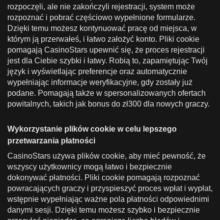
rozpoczęli, ale nie zakończyli rejestracji, system może
rozpoznać i pobrać częściowo wypełnione formularze.
Dzięki temu możesz kontynuować pracę od miejsca, w
którym ją przerwałeś, i łatwo założyć konto. Pliki cookie
pomagają CasinoStars upewnić się, że proces rejestracji
jest dla Ciebie szybki i łatwy. Robią to, zapamiętując Twój
język i wyświetlając preferencje oraz automatycznie
wypełniając informacje weryfikacyjne, gdy zostały już
podane. Pomagają także w spersonalizowanych ofertach
powitalnych, takich jak bonus do zł300 dla nowych graczy.
Wykorzystanie plików cookie w celu lepszego
przetwarzania płatności
CasinoStars używa plików cookie, aby mieć pewność, że
wszyscy użytkownicy mogą łatwo i bezpiecznie
dokonywać płatności. Pliki cookie pomagają rozpoznać
powracających graczy i przyspieszyć proces wpłat i wypłat,
wstępnie wypełniając ważne pola płatności odpowiednimi
danymi sesji. Dzięki temu możesz szybko i bezpiecznie