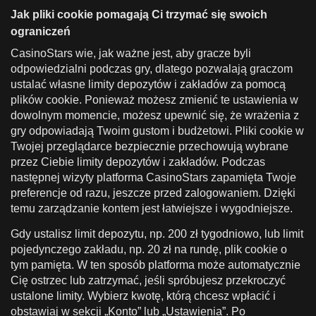
Jak pliki cookie pomagają Ci trzymać się swoich
ograniczeń
CasinoStars wie, jak ważne jest, aby gracze byli
odpowiedzialni podczas gry, dlatego pozwalają graczom
ustalać własne limity depozytów i zakładów za pomocą
plików cookie. Ponieważ możesz zmienić te ustawienia w
dowolnym momencie, możesz upewnić się, że wrażenia z
gry odpowiadają Twoim gustom i budżetowi. Pliki cookie w
Twojej przeglądarce bezpiecznie przechowują wybrane
przez Ciebie limity depozytów i zakładów. Podczas
następnej wizyty platforma CasinoStars zapamięta Twoje
preferencje od razu, jeszcze przed zalogowaniem. Dzięki
temu zarządzanie kontem jest łatwiejsze i wygodniejsze.
Gdy ustalisz limit depozytu, np. 200 zł tygodniowo, lub limit
pojedynczego zakładu, np. 20 zł na rundę, plik cookie o
tym pamięta. W ten sposób platforma może automatycznie
Cię ostrzec lub zatrzymać, jeśli spróbujesz przekroczyć
ustalone limity. Wybierz kwotę, którą chcesz wpłacić i
obstawiaj w sekcji „Konto” lub „Ustawienia”. Po