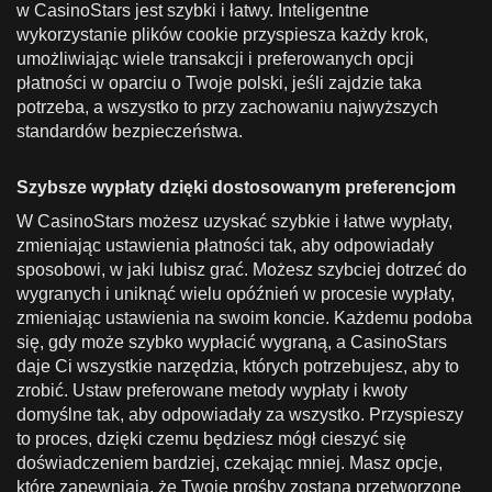
w CasinoStars jest szybki i łatwy. Inteligentne
wykorzystanie plików cookie przyspiesza każdy krok,
umożliwiając wiele transakcji i preferowanych opcji
płatności w oparciu o Twoje polski, jeśli zajdzie taka
potrzeba, a wszystko to przy zachowaniu najwyższych
standardów bezpieczeństwa.
Szybsze wypłaty dzięki dostosowanym preferencjom
W CasinoStars możesz uzyskać szybkie i łatwe wypłaty,
zmieniając ustawienia płatności tak, aby odpowiadały
sposobowi, w jaki lubisz grać. Możesz szybciej dotrzeć do
wygranych i uniknąć wielu opóźnień w procesie wypłaty,
zmieniając ustawienia na swoim koncie. Każdemu podoba
się, gdy może szybko wypłacić wygraną, a CasinoStars
daje Ci wszystkie narzędzia, których potrzebujesz, aby to
zrobić. Ustaw preferowane metody wypłaty i kwoty
domyślne tak, aby odpowiadały za wszystko. Przyspieszy
to proces, dzięki czemu będziesz mógł cieszyć się
doświadczeniem bardziej, czekając mniej. Masz opcje,
które zapewniają, że Twoje prośby zostaną przetworzone