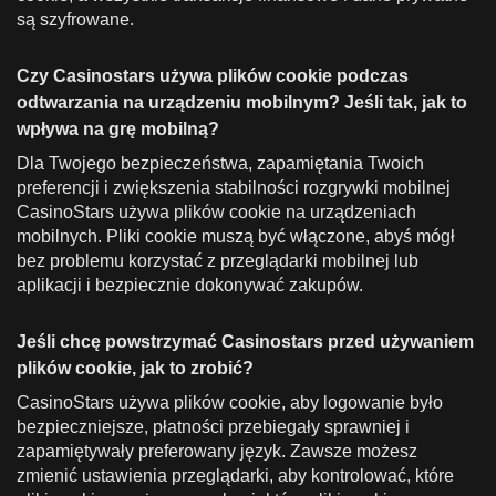
są szyfrowane.
Czy Casinostars używa plików cookie podczas
odtwarzania na urządzeniu mobilnym? Jeśli tak, jak to
wpływa na grę mobilną?
Dla Twojego bezpieczeństwa, zapamiętania Twoich
preferencji i zwiększenia stabilności rozgrywki mobilnej
CasinoStars używa plików cookie na urządzeniach
mobilnych. Pliki cookie muszą być włączone, abyś mógł
bez problemu korzystać z przeglądarki mobilnej lub
aplikacji i bezpiecznie dokonywać zakupów.
Jeśli chcę powstrzymać Casinostars przed używaniem
plików cookie, jak to zrobić?
CasinoStars używa plików cookie, aby logowanie było
bezpieczniejsze, płatności przebiegały sprawniej i
zapamiętywały preferowany język. Zawsze możesz
zmienić ustawienia przeglądarki, aby kontrolować, które