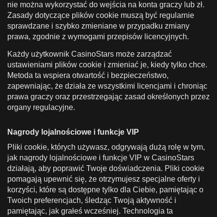
nie można wykorzystać do wejścia na konta graczy lub zł.
Zasady dotyczące plików cookie muszą być regularnie
sprawdzane i szybko zmieniane w przypadku zmiany
prawa, zgodnie z wymogami przepisów licencyjnych.
Każdy użytkownik CasinoStars może zarządzać
ustawieniami plików cookie i zmieniać je, kiedy tylko chce.
Metoda ta wspiera otwartość i bezpieczeństwo,
zapewniając, że działa ze wszystkimi licencjami i chroniąc
prawa graczy oraz przestrzegając zasad określonych przez
organy regulacyjne.
Nagrody lojalnościowe i funkcje VIP
Pliki cookie, których używasz, odgrywają dużą rolę w tym,
jak nagrody lojalnościowe i funkcje VIP w CasinoStars
działają, aby poprawić Twoje doświadczenia. Pliki cookie
pomagają upewnić się, że otrzymujesz specjalne oferty i
korzyści, które są dostępne tylko dla Ciebie, pamiętając o
Twoich preferencjach, śledząc Twoją aktywność i
pamiętając, jak grałeś wcześniej. Technologia ta