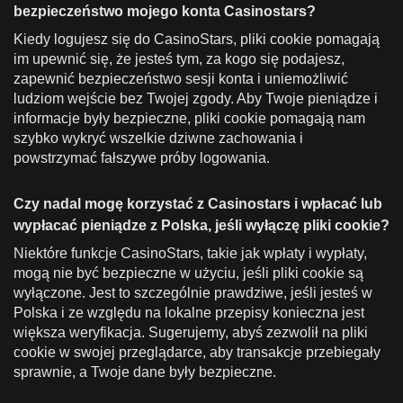
bezpieczeństwo mojego konta Casinostars?
Kiedy logujesz się do CasinoStars, pliki cookie pomagają
im upewnić się, że jesteś tym, za kogo się podajesz,
zapewnić bezpieczeństwo sesji konta i uniemożliwić
ludziom wejście bez Twojej zgody. Aby Twoje pieniądze i
informacje były bezpieczne, pliki cookie pomagają nam
szybko wykryć wszelkie dziwne zachowania i
powstrzymać fałszywe próby logowania.
Czy nadal mogę korzystać z Casinostars i wpłacać lub
wypłacać pieniądze z Polska, jeśli wyłączę pliki cookie?
Niektóre funkcje CasinoStars, takie jak wpłaty i wypłaty,
mogą nie być bezpieczne w użyciu, jeśli pliki cookie są
wyłączone. Jest to szczególnie prawdziwe, jeśli jesteś w
Polska i ze względu na lokalne przepisy konieczna jest
większa weryfikacja. Sugerujemy, abyś zezwolił na pliki
cookie w swojej przeglądarce, aby transakcje przebiegały
sprawnie, a Twoje dane były bezpieczne.