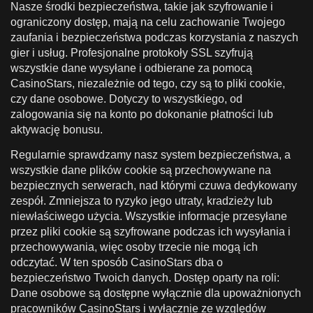
Nasze środki bezpieczeństwa, takie jak szyfrowanie i
ograniczony dostęp, mają na celu zachowanie Twojego
zaufania i bezpieczeństwa podczas korzystania z naszych
gier i usług. Profesjonalne protokoły SSL szyfrują
wszystkie dane wysyłane i odbierane za pomocą
CasinoStars, niezależnie od tego, czy są to pliki cookie,
czy dane osobowe. Dotyczy to wszystkiego, od
zalogowania się na konto po dokonanie płatności lub
aktywację bonusu.
Regularnie sprawdzamy nasz system bezpieczeństwa, a
wszystkie dane plików cookie są przechowywane na
bezpiecznych serwerach, nad którymi czuwa dedykowany
zespół. Zmniejsza to ryzyko jego utraty, kradzieży lub
niewłaściwego użycia. Wszystkie informacje przesyłane
przez pliki cookie są szyfrowane podczas ich wysyłania i
przechowywania, więc osoby trzecie nie mogą ich
odczytać. W ten sposób CasinoStars dba o
bezpieczeństwo Twoich danych. Dostęp oparty na roli:
Dane osobowe są dostępne wyłącznie dla upoważnionych
pracowników CasinoStars i wyłącznie ze względów