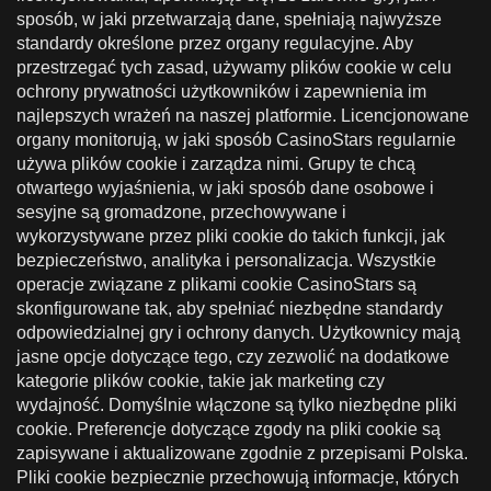
sposób, w jaki przetwarzają dane, spełniają najwyższe
standardy określone przez organy regulacyjne. Aby
przestrzegać tych zasad, używamy plików cookie w celu
ochrony prywatności użytkowników i zapewnienia im
najlepszych wrażeń na naszej platformie. Licencjonowane
organy monitorują, w jaki sposób CasinoStars regularnie
używa plików cookie i zarządza nimi. Grupy te chcą
otwartego wyjaśnienia, w jaki sposób dane osobowe i
sesyjne są gromadzone, przechowywane i
wykorzystywane przez pliki cookie do takich funkcji, jak
bezpieczeństwo, analityka i personalizacja. Wszystkie
operacje związane z plikami cookie CasinoStars są
skonfigurowane tak, aby spełniać niezbędne standardy
odpowiedzialnej gry i ochrony danych. Użytkownicy mają
jasne opcje dotyczące tego, czy zezwolić na dodatkowe
kategorie plików cookie, takie jak marketing czy
wydajność. Domyślnie włączone są tylko niezbędne pliki
cookie. Preferencje dotyczące zgody na pliki cookie są
zapisywane i aktualizowane zgodnie z przepisami Polska.
Pliki cookie bezpiecznie przechowują informacje, których