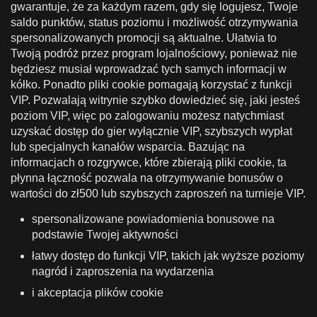
gwarantuje, że za każdym razem, gdy się logujesz, Twoje
saldo punktów, status poziomu i możliwość otrzymywania
spersonalizowanych promocji są aktualne. Ułatwia to
Twoją podróż przez program lojalnościowy, ponieważ nie
będziesz musiał wprowadzać tych samych informacji w
kółko. Ponadto pliki cookie pomagają korzystać z funkcji
VIP. Pozwalają witrynie szybko dowiedzieć się, jaki jesteś
poziom VIP, więc po zalogowaniu możesz natychmiast
uzyskać dostęp do gier wyłącznie VIP, szybszych wypłat
lub specjalnych kanałów wsparcia. Bazując na
informacjach o rozgrywce, które zbierają pliki cookie, ta
płynna łączność pozwala na otrzymywanie bonusów o
wartości do zł500 lub szybszych zaproszeń na turnieje VIP.
spersonalizowane powiadomienia bonusowe na
podstawie Twojej aktywności
łatwy dostęp do funkcji VIP, takich jak wyższe poziomy
nagród i zaproszenia na wydarzenia
i akceptacja plików cookie