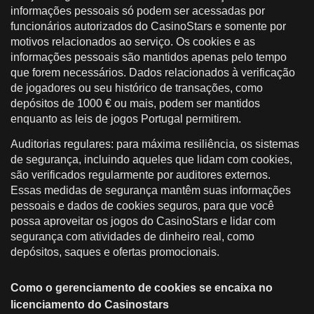
informações pessoais só podem ser acessadas por
funcionários autorizados do CasinoStars e somente por
motivos relacionados ao serviço. Os cookies e as
informações pessoais são mantidos apenas pelo tempo
que forem necessários. Dados relacionados à verificação
de jogadores ou seu histórico de transações, como
depósitos de 1000 € ou mais, podem ser mantidos
enquanto as leis de jogos Portugal permitirem.
Auditorias regulares: para máxima resiliência, os sistemas
de segurança, incluindo aqueles que lidam com cookies,
são verificados regularmente por auditores externos.
Essas medidas de segurança mantêm suas informações
pessoais e dados de cookies seguros, para que você
possa aproveitar os jogos do CasinoStars e lidar com
segurança com atividades de dinheiro real, como
depósitos, saques e ofertas promocionais.
Como o gerenciamento de cookies se encaixa no
licenciamento do Casinostars