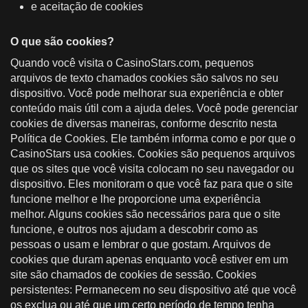
e aceitação de cookies
O que são cookies?
Quando você visita o CasinoStars.com, pequenos
arquivos de texto chamados cookies são salvos no seu
dispositivo. Você pode melhorar sua experiência e obter
conteúdo mais útil com a ajuda deles. Você pode gerenciar
cookies de diversas maneiras, conforme descrito nesta
Política de Cookies. Ele também informa como e por que o
CasinoStars usa cookies. Cookies são pequenos arquivos
que os sites que você visita colocam no seu navegador ou
dispositivo. Eles monitoram o que você faz para que o site
funcione melhor e lhe proporcione uma experiência
melhor. Alguns cookies são necessários para que o site
funcione, e outros nos ajudam a descobrir como as
pessoas o usam e lembrar o que gostam. Arquivos de
cookies que duram apenas enquanto você estiver em um
site são chamados de cookies de sessão. Cookies
persistentes: Permanecem no seu dispositivo até que você
os exclua ou até que um certo período de tempo tenha