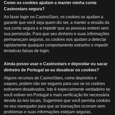
Como os cookies ajudam a manter minha conta
Casinostars segura?
Ao fazer login no CasinoStars, os cookies os ajudam a
garantir que você seja quem diz ser, a manter a sessão da
sua conta segura e a impedir que as pessoas entrem sem
sua permissão. Para que seu dinheiro e suas informações
permaneçam seguros, os cookies nos ajudam a detectar
rapidamente qualquer comportamento estranho e impedir
tentativas falsas de login.
Ainda posso usar o Casinostars e depositar ou sacar
dinheiro de Portugal se eu desativar os cookies?
Alguns recursos do CasinoStars, como depósitos e
saques, podem não ser seguros para uso se os cookies
estiverem desativados. Isto é especialmente verdadeiro se
você estiver em Portugal e mais verificação for necessária
devido às leis locais. Sugerimos que você permita cookies
no seu navegador para que as transações ocorram sem
problemas e suas informações estejam seguras.