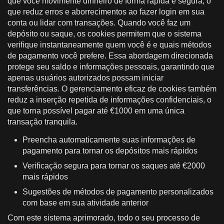
que você movimente dinheiro de forma rápida e segura, o
que reduz erros e aborrecimentos ao fazer login em sua
conta ou lidar com transações. Quando você faz um
depósito ou saque, os cookies permitem que o sistema
verifique instantaneamente quem você é e quais métodos
de pagamento você prefere. Essa abordagem direcionada
protege seu saldo e informações pessoais, garantindo que
apenas usuários autorizados possam iniciar
transferências. O gerenciamento eficaz de cookies também
reduz a inserção repetida de informações confidenciais, o
que torna possível pagar até €1000 em uma única
transação tranquila.
Preencha automaticamente suas informações de
pagamento para tornar os depósitos mais rápidos
Verificação segura para tornar os saques até €2000
mais rápidos
Sugestões de métodos de pagamento personalizados
com base em sua atividade anterior
Com este sistema aprimorado, todo o seu processo de