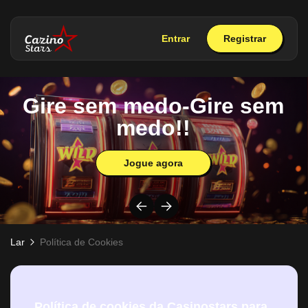
Entrar
Registrar
Gire sem medo-Gire sem
medo!!
Jogue agora
Lar
Política de Cookies
Política de cookies da Casinostars para