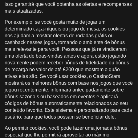
isso garantirá que você obtenha as ofertas e recompensas
mais atualizadas.
Por exemplo, se você gosta muito de jogar um
determinado caça-níqueis ou jogo de mesa, os cookies
nos ajudam a mostrar ofertas de rodadas grátis ou
cashback nesses jogos, tornando o ambiente de bônus
mais relevante para você. Pessoas que já reivindicaram
uma oferta de boas-vindas antes e agora estão jogando
novamente podem receber bônus de fidelidade ou bônus
de recarga no valor de até €200 que mostram o quão
ativas elas são. Se você usar cookies, o CasinoStars
mostrará os melhores bônus com base nos jogos que você
jogou recentemente, informará antecipadamente sobre
bônus sazonais ou baseados em eventos e aplicará
códigos de bônus automaticamente relacionados ao seu
conteúdo favorito. Este sistema é personalizado para cada
usuário, para que todos possam se beneficiar dele.
Ao permitir cookies, você pode fazer uma jornada bônus
especial que lhe permitirá aproveitar ao máximo