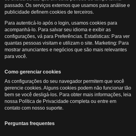
passado. Os serviços externos que usamos para análise e
publicidade definem cookies de terceiros.
Para autenticá-lo após o login, usamos cookies para
acompanhá-lo. Para salvar seu idioma e exibir as
configurações, vá para Preferências. Estatísticas: Para ver
quantas pessoas visitam e utilizam o site. Marketing: Para
mostrar anunciantes e negócios que são mais relevantes
para você.
Como gerenciar cookies
As configurações do seu navegador permitem que você
gerencie cookies. Alguns cookies podem não funcionar tão
bem se você desligá-los. Para obter mais informações, leia
nossa Política de Privacidade completa ou entre em
contato com nosso suporte.
Perguntas frequentes