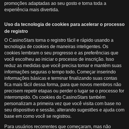
promoções adaptadas ao seu gosto e torna toda a
experiência mais divertida.
Uso da tecnologia de cookies para acelerar o processo
de registro
O CasinoStars torna o registro fácil e rápido usando a
tecnologia de cookies de maneiras inteligentes. Os
cookies lembram o seu progresso e as preferências que
você escolheu ao iniciar o processo de inscrição. Isso
reduz as medidas que você precisa tomar e mantém suas
informações seguras o tempo todo. Começar inserindo
informações básicas e terminar finalizando suas contas
fica mais fácil dessa forma, para que novos membros não
precisem repetir etapas ou perder o lugar se o processo for
interrompido. Os cookies do CasinoStars também
personalizam a primeira vez que você visita com base no
seu dispositivo e sessão, alterando sugestões e ajuda com
base em como você se registrou.
Para usuários recorrentes que começaram, mas não