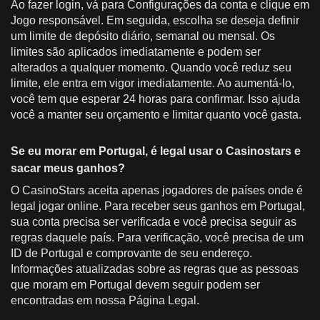
Ao fazer login, vá para Configurações da conta e clique em
Jogo responsável. Em seguida, escolha se deseja definir
um limite de depósito diário, semanal ou mensal. Os
limites são aplicados imediatamente e podem ser
alterados a qualquer momento. Quando você reduz seu
limite, ele entra em vigor imediatamente. Ao aumentá-lo,
você tem que esperar 24 horas para confirmar. Isso ajuda
você a manter seu orçamento e limitar quanto você gasta.
Se eu morar em Portugal, é legal usar o Casinostars e
sacar meus ganhos?
O CasinoStars aceita apenas jogadores de países onde é
legal jogar online. Para receber seus ganhos em Portugal,
sua conta precisa ser verificada e você precisa seguir as
regras daquele país. Para verificação, você precisa de um
ID de Portugal e comprovante de seu endereço.
Informações atualizadas sobre as regras que as pessoas
que moram em Portugal devem seguir podem ser
encontradas em nossa Página Legal.