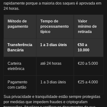
rapidamente porque a maioria dos saques é aprovada em
24 horas.
Método de
Tempo de
Valor
pagamento
processamento
mínimo de
típico
retirada
Transferência
1 a 3 dias úteis
€50 a
Bancária
10.000
Carteira
até 24 horas
€20 a 5.000
eletrônica
Pagamento
1 a 3 dias úteis
€25 a 4.000
com cartão
Sua privacidade e tranquilidade estão sempre protegidas
por medidas que impedem fraudes e criptografam