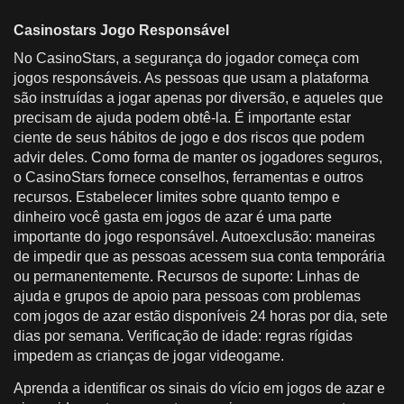
Casinostars Jogo Responsável
No CasinoStars, a segurança do jogador começa com
jogos responsáveis. As pessoas que usam a plataforma
são instruídas a jogar apenas por diversão, e aqueles que
precisam de ajuda podem obtê-la. É importante estar
ciente de seus hábitos de jogo e dos riscos que podem
advir deles. Como forma de manter os jogadores seguros,
o CasinoStars fornece conselhos, ferramentas e outros
recursos. Estabelecer limites sobre quanto tempo e
dinheiro você gasta em jogos de azar é uma parte
importante do jogo responsável. Autoexclusão: maneiras
de impedir que as pessoas acessem sua conta temporária
ou permanentemente. Recursos de suporte: Linhas de
ajuda e grupos de apoio para pessoas com problemas
com jogos de azar estão disponíveis 24 horas por dia, sete
dias por semana. Verificação de idade: regras rígidas
impedem as crianças de jogar videogame.
Aprenda a identificar os sinais do vício em jogos de azar e