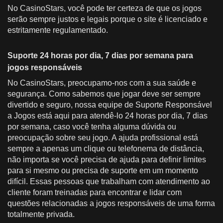
No CasinoStars, você pode ter certeza de que os jogos
serão sempre justos e legais porque o site é licenciado e
estritamente regulamentado.
Suporte 24 horas por dia, 7 dias por semana para
jogos responsáveis
No CasinoStars, preocupamo-nos com a sua saúde e
segurança. Como sabemos que jogar deve ser sempre
divertido e seguro, nossa equipe de Suporte Responsável
a Jogos está aqui para atendê-lo 24 horas por dia, 7 dias
por semana, caso você tenha alguma dúvida ou
preocupação sobre seu jogo. A ajuda profissional está
sempre a apenas um clique ou telefonema de distância,
não importa se você precisa de ajuda para definir limites
para si mesmo ou precisa de suporte em um momento
difícil. Essas pessoas que trabalham com atendimento ao
cliente foram treinadas para encontrar e lidar com
questões relacionadas a jogos responsáveis de uma forma
totalmente privada.