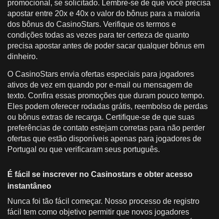
promocional, se solicitado. Lembre-se de que você precisa
apostar entre 20x e 40x o valor do bônus para a maioria
dos bônus do CasinoStars. Verifique os termos e
condições todas as vezes para ter certeza de quanto
precisa apostar antes de poder sacar qualquer bônus em
dinheiro.
O CasinoStars envia ofertas especiais para jogadores
ativos de vez em quando por e-mail ou mensagem de
texto. Confira essas promoções que duram pouco tempo.
Eles podem oferecer rodadas grátis, reembolso de perdas
ou bônus extras de recarga. Certifique-se de que suas
preferências de contato estejam corretas para não perder
ofertas que estão disponíveis apenas para jogadores de
Portugal ou que verificaram seus português.
É fácil se inscrever no Casinostars e obter acesso
instantâneo
Nunca foi tão fácil começar. Nosso processo de registro
fácil tem como objetivo permitir que novos jogadores