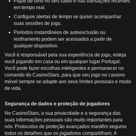
Fique de olho no seu saldo e nas transações recentes
em tempo real.
Configure alertas de tempo se quiser acompanhar
suas sessões de jogo.
Períodos instantâneos de autoexclusão ou
resfriamento podem ser acessados a partir de
qualquer dispositivo.
Você é responsável pela sua experiência de jogo, esteja
você jogando em casa ou em qualquer lugar Portugal.
Você pode fazer escolhas inteligentes e permanecer no
comando do CasinoStars, para que seu jogo no cassino
móvel sempre se adapte aos seus limites pessoais e modo
de vida.
Segurança de dados e proteção de jogadores
No CasinoStars, a sua privacidade e a segurança das
suas informações pessoais são muito importantes para
nós. Protocolos de proteção avançados mantêm seguros
todos os detalhes que os jogadores compartilham. A