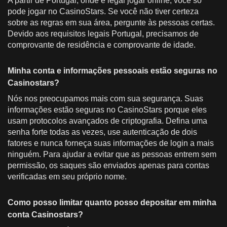
A partir de Portugal, onde é legal jogar online, você só
pode jogar no CasinoStars. Se você não tiver certeza
sobre as regras em sua área, pergunte às pessoas certas.
Devido aos requisitos legais Portugal, precisamos de
comprovante de residência e comprovante de idade.
Minha conta e informações pessoais estão seguras no
Casinostars?
Nós nos preocupamos mais com sua segurança. Suas
informações estão seguras no CasinoStars porque eles
usam protocolos avançados de criptografia. Defina uma
senha forte todas as vezes, use autenticação de dois
fatores e nunca forneça suas informações de login a mais
ninguém. Para ajudar a evitar que as pessoas entrem sem
permissão, os saques são enviados apenas para contas
verificadas em seu próprio nome.
Como posso limitar quanto posso depositar em minha
conta Casinostars?