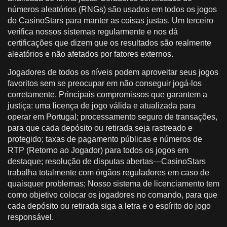
números aleatórios (RNGs) são usados em todos os jogos
do CasinoStars para manter as coisas justas. Um terceiro
verifica nossos sistemas regularmente e nos dá
certificações que dizem que os resultados são realmente
aleatórios e não afetados por fatores externos.
Jogadores de todos os níveis podem aproveitar seus jogos
favoritos sem se preocupar em não conseguir jogá-los
corretamente. Principais compromissos que garantem a
justiça: uma licença de jogo válida e atualizada para
operar em Portugal; processamento seguro de transações,
para que cada depósito ou retirada seja rastreado e
protegido; taxas de pagamento públicas e números de
RTP (Retorno ao Jogador) para todos os jogos em
destaque; resolução de disputas abertas—CasinoStars
trabalha totalmente com órgãos reguladores em caso de
quaisquer problemas; Nosso sistema de licenciamento tem
como objetivo colocar os jogadores no comando, para que
cada depósito ou retirada siga a letra e o espírito do jogo
responsável.