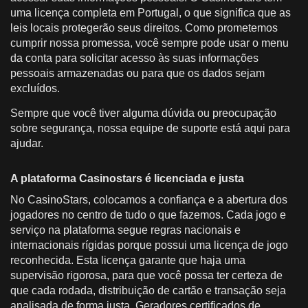
uma licença completa em Portugal, o que significa que as
leis locais protegerão seus direitos. Como prometemos
cumprir nossa promessa, você sempre pode usar o menu
da conta para solicitar acesso às suas informações
pessoais armazenadas ou para que os dados sejam
excluídos.
Sempre que você tiver alguma dúvida ou preocupação
sobre segurança, nossa equipe de suporte está aqui para
ajudar.
A plataforma Casinostars é licenciada e justa
No CasinoStars, colocamos a confiança e a abertura dos
jogadores no centro de tudo o que fazemos. Cada jogo e
serviço na plataforma segue regras nacionais e
internacionais rígidas porque possui uma licença de jogo
reconhecida. Esta licença garante que haja uma
supervisão rigorosa, para que você possa ter certeza de
que cada rodada, distribuição de cartão e transação seja
analisada de forma justa. Geradores certificados de