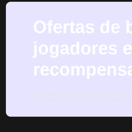
Ofertas de 
jogadores e
recompensa
Tenha acesso a bônus especiais do CasinoStar
você a aproveitar melhor seus jogos, seja você