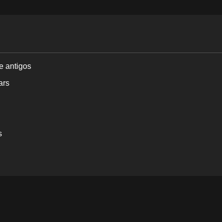
e antigos
ars
s
ônus
ônus