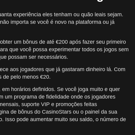
anta experiência eles tenham ou quão leais sejam.
não importa se você é novo na plataforma ou já
obter um bônus de até €200 após fazer seu primeiro
 para que você possa experimentar todos os jogos sem
 que possam ser necessários.
ece aos jogadores que já gastaram dinheiro lá. Com
s de pelo menos €20.
em horários definidos. Se você joga muito e quer
tem um programa de fidelidade onde os jogadores
mensais, suporte VIP e promoções feitas
gina de bônus do CasinoStars ou o painel da sua
odo. Isso pode aumentar muito seu saldo, o número de