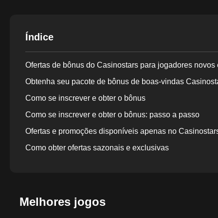
Índice
Ofertas de bônus do Casinostars para jogadores novos 
Obtenha seu pacote de bônus de boas-vindas Casinost
Como se inscrever e obter o bônus
Como se inscrever e obter o bônus: passo a passo
Ofertas e promoções disponíveis apenas no Casinostar
Como obter ofertas sazonais e exclusivas
Métodos de pagamento populares para depósitos de b
Retiradas rápidas após apostas de bônus
Como funcionam as retiradas rápidas após o jogo de b
Melhores jogos
Termos de bônus, requisitos de apostas e limites