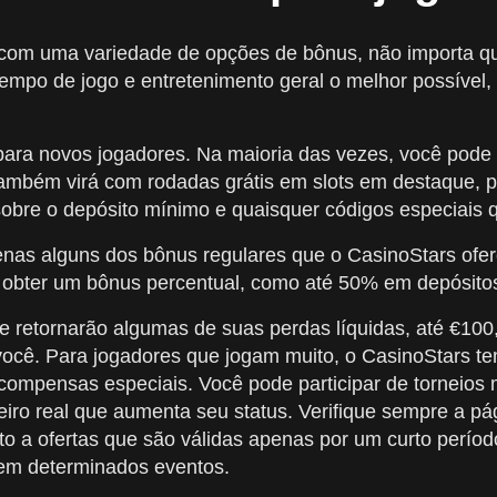
com uma variedade de opções de bônus, não importa qu
empo de jogo e entretenimento geral o melhor possível, 
ara novos jogadores. Na maioria das vezes, você pode 
 também virá com rodadas grátis em slots em destaque,
 sobre o depósito mínimo e quaisquer códigos especiais
nas alguns dos bônus regulares que o CasinoStars ofer
 obter um bônus percentual, como até 50% em depósito
retornarão algumas de suas perdas líquidas, até €100, 
a você. Para jogadores que jogam muito, o CasinoStars 
ompensas especiais. Você pode participar de torneios 
ro real que aumenta seu status. Verifique sempre a pá
nto a ofertas que são válidas apenas por um curto perí
 em determinados eventos.