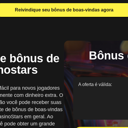
Reivindique seu bônus de boas-vindas agora
Bônus 
de bônus de
nostars
A oferta é válida:
ácil para novos jogadores
ente com dinheiro extra. O
ntão você pode receber suas
te de bônus de boas-vindas
CasinoStars em geral. Ao
ocê pode obter um grande