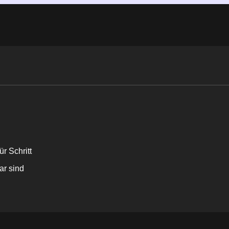
r Schritt
ar sind