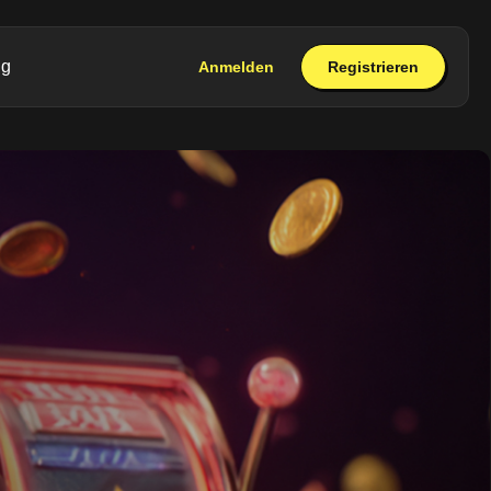
ng
Anmelden
Registrieren