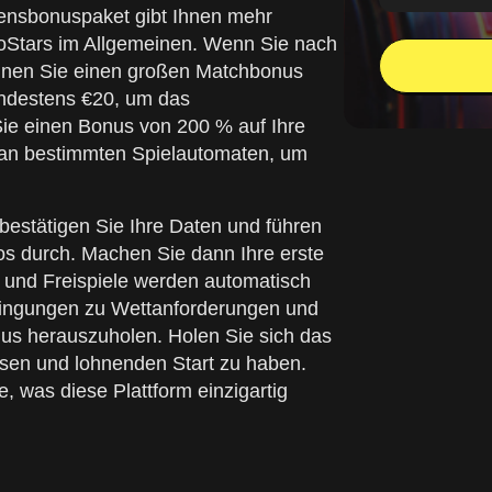
ensbonuspaket gibt Ihnen mehr
inoStars im Allgemeinen. Wenn Sie nach
können Sie einen großen Matchbonus
indestens €20, um das
ie einen Bonus von 200 % auf Ihre
e an bestimmten Spielautomaten, um
bestätigen Sie Ihre Daten und führen
ntos durch. Machen Sie dann Ihre erste
 und Freispiele werden automatisch
edingungen zu Wettanforderungen und
us herauszuholen. Holen Sie sich das
sen und lohnenden Start zu haben.
, was diese Plattform einzigartig