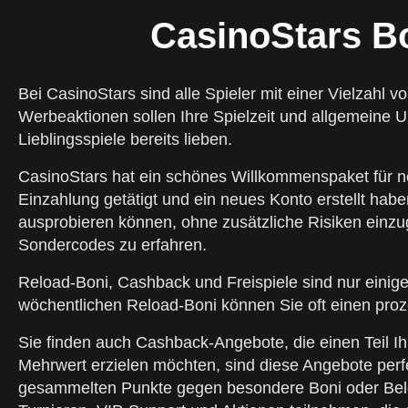
CasinoStars Bo
Bei CasinoStars sind alle Spieler mit einer Vielzahl 
Werbeaktionen sollen Ihre Spielzeit und allgemeine U
Lieblingsspiele bereits lieben.
CasinoStars hat ein schönes Willkommenspaket für ne
Einzahlung getätigt und ein neues Konto erstellt habe
ausprobieren können, ohne zusätzliche Risiken einz
Sondercodes zu erfahren.
Reload-Boni, Cashback und Freispiele sind nur einige
wöchentlichen Reload-Boni können Sie oft einen proz
Sie finden auch Cashback-Angebote, die einen Teil Ih
Mehrwert erzielen möchten, sind diese Angebote perfek
gesammelten Punkte gegen besondere Boni oder Beloh