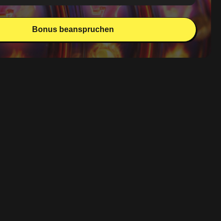
Bonus beanspruchen