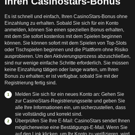
Ihren Casinostars-Bonus
Es ist schnell und einfach, Ihren CasinoStars-Bonus ohne
Einzahlung zu erhalten. Sobald Sie sich für ein Konto
anmelden, können Sie einen speziellen Bonus erhalten,
mit dem Sie sofort kostenlos mit dem Spielen beginnen
können. Sie können sofort mit dem Spielen von Top-Slots
oder Tischspielen beginnen und die Plattform ohne Risiko
ausprobieren. Um den Aktivierungsprozess abzuschließen,
sind nur wenige einfache Schritte erforderlich. Sie müssen
keine Einzahlung tätigen oder lange warten, um Ihren
Bonus zu erhalten; er ist verfügbar, sobald Sie mit der
Registrierung fertig sind.
Melden Sie sich für ein neues Konto an: Gehen Sie
zur CasinoStars-Registrierungsseite und geben Sie
alle Ihre Informationen ein, um sicherzustellen, dass
sie vollständig und korrekt sind.
Überprüfen Sie Ihre E-Mail: CasinoStars sendet Ihnen
möglicherweise eine Bestätigungs-E-Mail. Wenn Sie
auf den Link klicken, um Ihr Konto zu verifizieren, wird