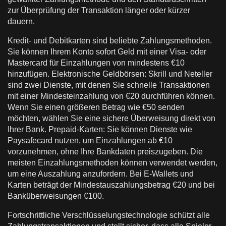
zur Überprüfung der Transaktion länger oder kürzer
dauern.
Kredit- und Debitkarten sind beliebte Zahlungsmethoden.
Sie können Ihrem Konto sofort Geld mit einer Visa- oder
Mastercard für Einzahlungen von mindestens €10
hinzufügen. Elektronische Geldbörsen: Skrill und Neteller
sind zwei Dienste, mit denen Sie schnelle Transaktionen
mit einer Mindesteinzahlung von €20 durchführen können.
Wenn Sie einen größeren Betrag wie €50 senden
möchten, wählen Sie eine sichere Überweisung direkt von
Ihrer Bank. Prepaid-Karten: Sie können Dienste wie
Paysafecard nutzen, um Einzahlungen ab €10
vorzunehmen, ohne Ihre Bankdaten preiszugeben. Die
meisten Einzahlungsmethoden können verwendet werden,
um eine Auszahlung anzufordern. Bei E-Wallets und
Karten beträgt der Mindestauszahlungsbetrag €20 und bei
Banküberweisungen €100.
Fortschrittliche Verschlüsselungstechnologie schützt alle