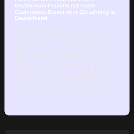
kostenlosen Prämien mit einem
Casinostars-Bonus ohne Einzahlung in
Deutschland
Wenn Sie von Deutschland kommen, können Sie
sofort beitreten und mit dem Spielen der besten
Casinospiele beginnen. Neue Spieler von Deutschland
können € kostenlos erhalten. Das bedeutet, dass
Spieler von deutsch heute echtes Geld gewinnen
können, ohne Risiken einzugehen. Holen Sie sich
Ihren CasinoStars-Bonus ohne Einzahlung und
beginnen Sie sofort mit dem Gewinn. Der schnellste
Weg, Premium-Online-Spiele zu spielen, ohne Ihr
eigenes Geld auszugeben, ist der CasinoStars-Bonus
ohne Einzahlung. Neue Spieler erhalten nach der
Anmeldung sofort Boni ohne Einzahlung. So können
Sie viele Spiele ausprobieren und eventuell echte
Preise gewinnen, bevor Sie überhaupt eine Einzahlung
tätigen.