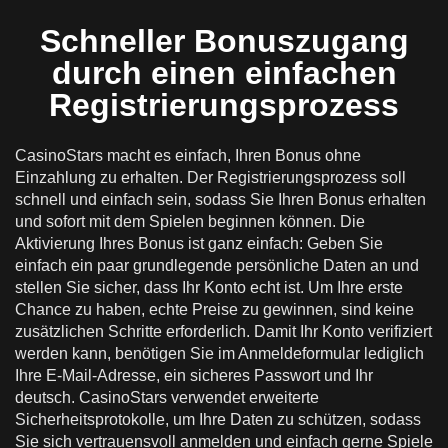
Schneller Bonuszugang
durch einen einfachen
Registrierungsprozess
CasinoStars macht es einfach, Ihren Bonus ohne
Einzahlung zu erhalten. Der Registrierungsprozess soll
schnell und einfach sein, sodass Sie Ihren Bonus erhalten
und sofort mit dem Spielen beginnen können. Die
Aktivierung Ihres Bonus ist ganz einfach: Geben Sie
einfach ein paar grundlegende persönliche Daten an und
stellen Sie sicher, dass Ihr Konto echt ist. Um Ihre erste
Chance zu haben, echte Preise zu gewinnen, sind keine
zusätzlichen Schritte erforderlich. Damit Ihr Konto verifiziert
werden kann, benötigen Sie im Anmeldeformular lediglich
Ihre E-Mail-Adresse, ein sicheres Passwort und Ihr
deutsch. CasinoStars verwendet erweiterte
Sicherheitsprotokolle, um Ihre Daten zu schützen, sodass
Sie sich vertrauensvoll anmelden und einfach gerne Spiele