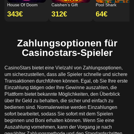
House Of Doom
Caishen’s Gift
Pool Shark
343€
312€
64€
Zahlungsoptionen für
Casinostars-Spieler
CasinoStars bietet eine Vielzahl von Zahlungsoptionen,
um sicherzustellen, dass alle Spieler schnelle und sichere
Transaktionen durchführen können. Egal, ob Sie Ihre erste
Einzahlung tätigen oder Ihre Gewinne auszahlen, die
Plattform bietet bekannte Möglichkeiten, den Überblick
über Ihr Geld zu behalten, die sicher und einfach zu
bedienen sind. Normalerweise werden Einzahlungen
sofort bearbeitet, sodass Sie sofort mit dem Spielen
beginnen und Boni erhalten können. Wenn Sie eine
Auszahlung vornehmen, kann der Vorgang je nach
gewählter Zahlungsmethode und den Standardschritten