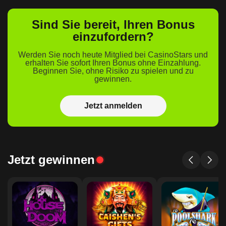
Sind Sie bereit, Ihren Bonus
einzufordern?
Werden Sie noch heute Mitglied bei CasinoStars und
erhalten Sie sofort Ihren Bonus ohne Einzahlung.
Beginnen Sie, ohne Risiko zu spielen und zu
gewinnen.
Jetzt anmelden
Jetzt gewinnen