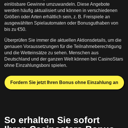
einlösbare Gewinne umzuwandeln. Diese Angebote
werden häufig aktualisiert und können in verschiedenen
Größen oder Arten erhältlich sein, z. B. Freispiele an
ausgewählten Spielautomaten oder Bonusguthaben von
bis zu €50.
Überprüfen Sie immer die aktuellen Aktionsdetails, um die
genauen Voraussetzungen für die Teilnahmeberechtigung
und die Wetteinsätze zu sehen. Menschen aus
Deutschland und der ganzen Welt können bei CasinoStars
ohne Einzahlungsboni spielen.
Fordern Sie jetzt Ihren Bonus ohne Einzahlung an
So erhalten Sie sofort