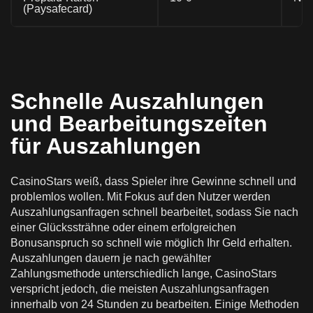
(Paysafecard)
Schnelle Auszahlungen
und Bearbeitungszeiten
für Auszahlungen
CasinoStars weiß, dass Spieler ihre Gewinne schnell und
problemlos wollen. Mit Fokus auf den Nutzer werden
Auszahlungsanfragen schnell bearbeitet, sodass Sie nach
einer Glückssträhne oder einem erfolgreichen
Bonusanspruch so schnell wie möglich Ihr Geld erhalten.
Auszahlungen dauern je nach gewählter
Zahlungsmethode unterschiedlich lange, CasinoStars
verspricht jedoch, die meisten Auszahlungsanfragen
innerhalb von 24 Stunden zu bearbeiten. Einige Methoden