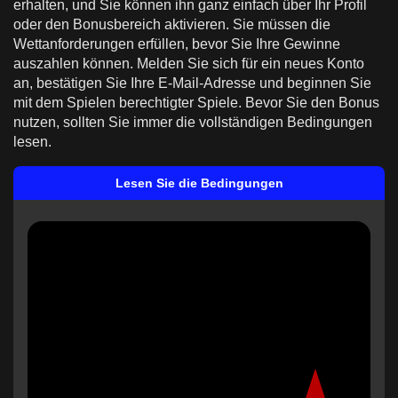
erhalten, und Sie können ihn ganz einfach über Ihr Profil
oder den Bonusbereich aktivieren. Sie müssen die
Wettanforderungen erfüllen, bevor Sie Ihre Gewinne
auszahlen können. Melden Sie sich für ein neues Konto
an, bestätigen Sie Ihre E-Mail-Adresse und beginnen Sie
mit dem Spielen berechtigter Spiele. Bevor Sie den Bonus
nutzen, sollten Sie immer die vollständigen Bedingungen
lesen.
Lesen Sie die Bedingungen