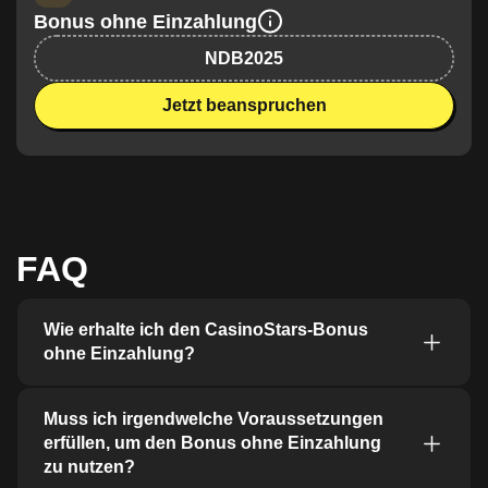
Bonus ohne Einzahlung
NDB2025
Jetzt beanspruchen
FAQ
Wie erhalte ich den CasinoStars-Bonus
ohne Einzahlung?
Muss ich irgendwelche Voraussetzungen
erfüllen, um den Bonus ohne Einzahlung
zu nutzen?