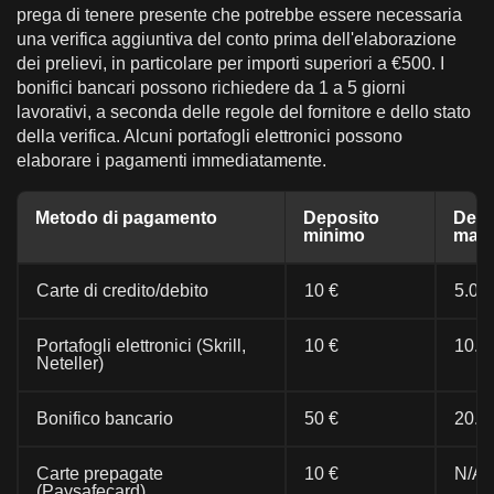
prega di tenere presente che potrebbe essere necessaria
una verifica aggiuntiva del conto prima dell'elaborazione
dei prelievi, in particolare per importi superiori a €500. I
bonifici bancari possono richiedere da 1 a 5 giorni
lavorativi, a seconda delle regole del fornitore e dello stato
della verifica. Alcuni portafogli elettronici possono
elaborare i pagamenti immediatamente.
Metodo di pagamento
Deposito
Depo
minimo
mas
Carte di credito/debito
10 €
5.00
Portafogli elettronici (Skrill,
10 €
10.0
Neteller)
Bonifico bancario
50 €
20.0
Carte prepagate
10 €
N/A
(Paysafecard)