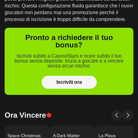
rischio. Questa configurazione fluida garantisce che i nuovi
giocatori non perdano mai una promozione perché il
processo di iscrizione è troppo difficile da comprendere.
Pronto a richiedere il tuo
bonus?
Iscriviti subito a CasinoStars e ricevi subito il tuo
bonus senza deposito. Inizia a giocare e a vincere
senza alcun rischio.
Iscriviti ora
Ora Vincere