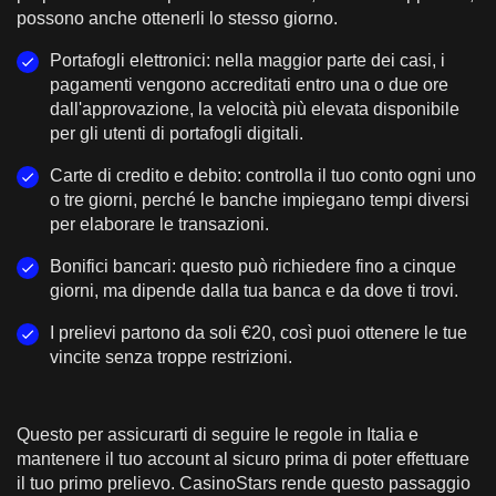
possono anche ottenerli lo stesso giorno.
Portafogli elettronici: nella maggior parte dei casi, i
pagamenti vengono accreditati entro una o due ore
dall'approvazione, la velocità più elevata disponibile
per gli utenti di portafogli digitali.
Carte di credito e debito: controlla il tuo conto ogni uno
o tre giorni, perché le banche impiegano tempi diversi
per elaborare le transazioni.
Bonifici bancari: questo può richiedere fino a cinque
giorni, ma dipende dalla tua banca e da dove ti trovi.
I prelievi partono da soli €20, così puoi ottenere le tue
vincite senza troppe restrizioni.
Questo per assicurarti di seguire le regole in Italia e
mantenere il tuo account al sicuro prima di poter effettuare
il tuo primo prelievo. CasinoStars rende questo passaggio