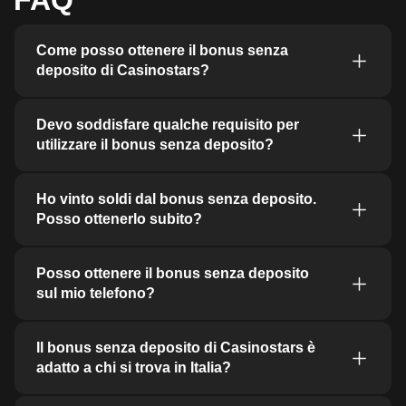
FAQ
Come posso ottenere il bonus senza
deposito di Casinostars?
Devo soddisfare qualche requisito per
utilizzare il bonus senza deposito?
Ho vinto soldi dal bonus senza deposito.
Posso ottenerlo subito?
Posso ottenere il bonus senza deposito
sul mio telefono?
Il bonus senza deposito di Casinostars è
adatto a chi si trova in Italia?