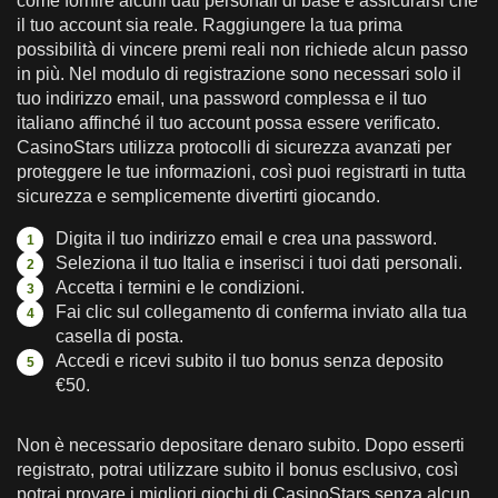
come fornire alcuni dati personali di base e assicurarsi che
il tuo account sia reale. Raggiungere la tua prima
possibilità di vincere premi reali non richiede alcun passo
in più. Nel modulo di registrazione sono necessari solo il
tuo indirizzo email, una password complessa e il tuo
italiano affinché il tuo account possa essere verificato.
CasinoStars utilizza protocolli di sicurezza avanzati per
proteggere le tue informazioni, così puoi registrarti in tutta
sicurezza e semplicemente divertirti giocando.
Digita il tuo indirizzo email e crea una password.
Seleziona il tuo Italia e inserisci i tuoi dati personali.
Accetta i termini e le condizioni.
Fai clic sul collegamento di conferma inviato alla tua
casella di posta.
Accedi e ricevi subito il tuo bonus senza deposito
€50.
Non è necessario depositare denaro subito. Dopo esserti
registrato, potrai utilizzare subito il bonus esclusivo, così
potrai provare i migliori giochi di CasinoStars senza alcun