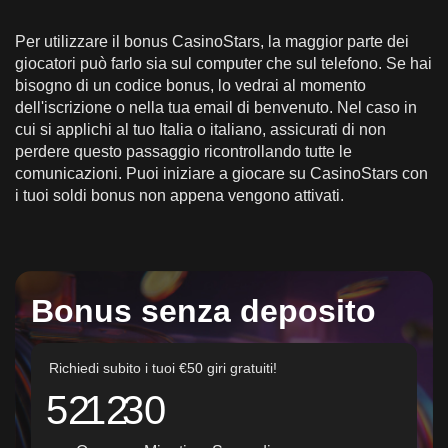
Per utilizzare il bonus CasinoStars, la maggior parte dei
giocatori può farlo sia sul computer che sul telefono. Se hai
bisogno di un codice bonus, lo vedrai al momento
dell'iscrizione o nella tua email di benvenuto. Nel caso in
cui si applichi al tuo Italia o italiano, assicurati di non
perdere questo passaggio ricontrollando tutte le
comunicazioni. Puoi iniziare a giocare su CasinoStars con
i tuoi soldi bonus non appena vengono attivati.
Bonus senza deposito
Richiedi subito i tuoi €50 giri gratuiti!
52
12
29