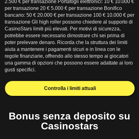
2.500 € per transazione Portafogli elettronici: 10 € 10.000 €
per transazione 20 € 5.000 € per transazione Bonifico
bancario: 50 € 20.000 € per transazione 100 € 10.000 € per
transazione Gli high roller possono chiedere al supporto di
CasinoStars limiti più elevati. Per motivi di sicurezza,
potrebbe essere necessario dimostrare chi sei prima di
poter prelevare denaro. Ricorda che la struttura dei limiti
aiuta a mantenere i pagamenti sicuri e in linea con le
regole finanziarie, offrendo allo stesso tempo ai giocatori
una gamma di opzioni che possono essere adattate ai loro
gusti specifici.
Controlla i limiti attuali
Bonus senza deposito su
Casinostars