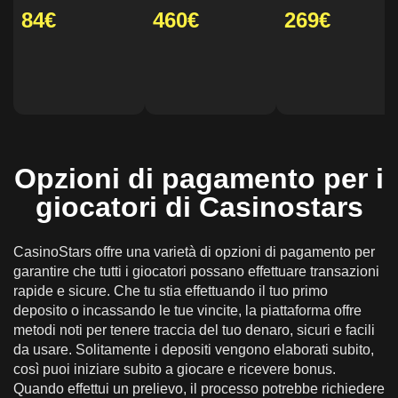
Space Christmas
A Dark Matter
La Playa
84€
460€
269€
Opzioni di pagamento per i
giocatori di Casinostars
CasinoStars offre una varietà di opzioni di pagamento per
garantire che tutti i giocatori possano effettuare transazioni
rapide e sicure. Che tu stia effettuando il tuo primo
deposito o incassando le tue vincite, la piattaforma offre
metodi noti per tenere traccia del tuo denaro, sicuri e facili
da usare. Solitamente i depositi vengono elaborati subito,
così puoi iniziare subito a giocare e ricevere bonus.
Quando effettui un prelievo, il processo potrebbe richiedere