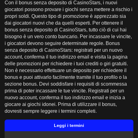
Con il bonus senza deposito di CasinoStars, i nuovi
giocatori possono provare i giochi senza mettere a rischio i
propri soldi. Questo tipo di promozione è apprezzato sia
dai giocatori nuovi che da quelli esperti. Per ottenere il
bonus senza deposito di CasinoStars, tutto ciò di cui hai
bisogno è un vero conto bancario. Per incassare le vincite,
i giocatori devono seguire determinate regole. Bonus
senza deposito di CasinoStars: registrati per un nuovo
account, conferma il tuo indirizzo email e visita la pagina
delle promozioni per richiedere i tuoi crediti o giri gratuiti.
Non è necessario effettuare un deposito per richiedere il
bonus e puoi attivarlo facilmente tramite il tuo profilo o la
sezione bonus. Devi soddisfare i requisiti di scommessa
prima di poter incassare le tue vincite. Registrati per un
nuovo account, conferma il tuo indirizzo email e inizia a
giocare ai giochi idonei. Prima di utilizzare il bonus,
dovresti sempre leggere i termini completi.
Leggi i termini