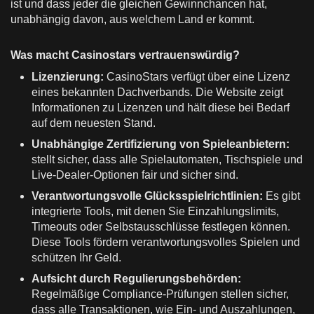
ist und dass jeder die gleichen Gewinnchancen hat,
unabhängig davon, aus welchem Land er kommt.
Was macht Casinostars vertrauenswürdig?
Lizenzierung:
CasinoStars verfügt über eine Lizenz
eines bekannten Dachverbands. Die Website zeigt
Informationen zu Lizenzen und hält diese bei Bedarf
auf dem neuesten Stand.
Unabhängige Zertifizierung von Spieleanbietern:
stellt sicher, dass alle Spielautomaten, Tischspiele und
Live-Dealer-Optionen fair und sicher sind.
Verantwortungsvolle Glücksspielrichtlinien:
Es gibt
integrierte Tools, mit denen Sie Einzahlungslimits,
Timeouts oder Selbstausschlüsse festlegen können.
Diese Tools fördern verantwortungsvolles Spielen und
schützen Ihr Geld.
Aufsicht durch Regulierungsbehörden:
Regelmäßige Compliance-Prüfungen stellen sicher,
dass alle Transaktionen, wie Ein- und Auszahlungen,