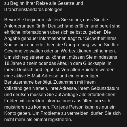
zu Beginn ihrer Reise alle Gesetze und
Branchenstandards befolgen.
Bevor Sie beginnen, stellen Sie sicher, dass Sie die
Anforderungen für Ihr Deutschland erfüllen und bereit sind,
ehrliche Informationen über sich selbst zu geben. Die
Angabe genauer Informationen trägt zur Sicherheit Ihres
Kontos bei und erleichtert die Überprüfung, wann Sie Ihre
Gewinne verwalten oder an Werbeaktionen teilnehmen.
Um sich registrieren zu können, müssen Sie mindestens
18 Jahre alt sein oder das Alter, in dem Glücksspiel in
Ihrem Deutschland legal ist. Von allen Spielern werden
eine aktive E-Mail-Adresse und ein eindeutiger
Benutzername benötigt. Zusammen mit Ihrem
vollständigen Namen, Ihrer Adresse, Ihrem Geburtsdatum
und deutsch müssen Sie auf Anfrage alle erforderlichen
Felder mit korrekten Informationen ausfüllen, um sich
registrieren zu können. Für jede Person kann es nur ein
Konto geben. Um Probleme zu vermeiden, dürfen Sie sich
nicht mehr als einmal registrieren.