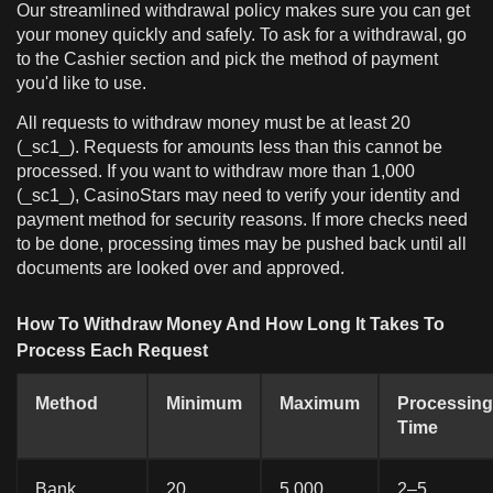
Our streamlined withdrawal policy makes sure you can get
your money quickly and safely. To ask for a withdrawal, go
to the Cashier section and pick the method of payment
you'd like to use.
All requests to withdraw money must be at least 20
(_sc1_). Requests for amounts less than this cannot be
processed. If you want to withdraw more than 1,000
(_sc1_), CasinoStars may need to verify your identity and
payment method for security reasons. If more checks need
to be done, processing times may be pushed back until all
documents are looked over and approved.
How To Withdraw Money And How Long It Takes To
Process Each Request
Method
Minimum
Maximum
Processing
Time
Bank
20
5,000
2–5