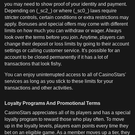
you may need to show proof of your identity and payment.
Depending on (_sc2_) or where (_sc0_) laws require
stricter controls, certain conditions or extra restrictions may
apply. Bonuses and special offers may come with different
limits on how much you can withdraw or wager. Always
look over the terms before you join. Anytime, players can
change their deposit or loss limits by going to their account
settings or calling customer service. It's possible for an
account to be closed permanently if it has a lot of
transactions that look fishy.
You can enjoy uninterrupted access to all of CasinoStars'
services as long as you stick to these limits for your
transactions and other activities.
Loyalty Programs And Promotional Terms
CasinoStars appreciates all of its players and has a special
loyalty program to reward those who play often. To move
up in the loyalty levels, players earn points every time they
bet on an eligible game. As a member moves up a tier, they