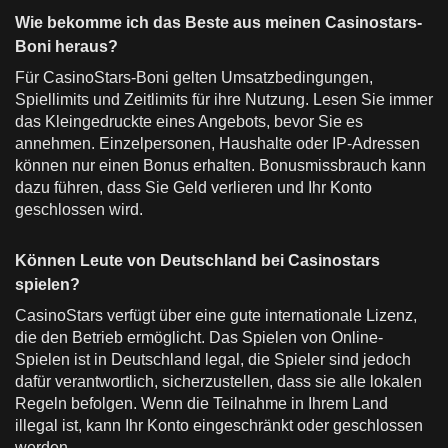
Wie bekomme ich das Beste aus meinen Casinostars-
Boni heraus?
Für CasinoStars-Boni gelten Umsatzbedingungen,
Spiellimits und Zeitlimits für ihre Nutzung. Lesen Sie immer
das Kleingedruckte eines Angebots, bevor Sie es
annehmen. Einzelpersonen, Haushalte oder IP-Adressen
können nur einen Bonus erhalten. Bonusmissbrauch kann
dazu führen, dass Sie Geld verlieren und Ihr Konto
geschlossen wird.
Können Leute von Deutschland bei Casinostars
spielen?
CasinoStars verfügt über eine gute internationale Lizenz,
die den Betrieb ermöglicht. Das Spielen von Online-
Spielen ist in Deutschland legal, die Spieler sind jedoch
dafür verantwortlich, sicherzustellen, dass sie alle lokalen
Regeln befolgen. Wenn die Teilnahme in Ihrem Land
illegal ist, kann Ihr Konto eingeschränkt oder geschlossen
werden.