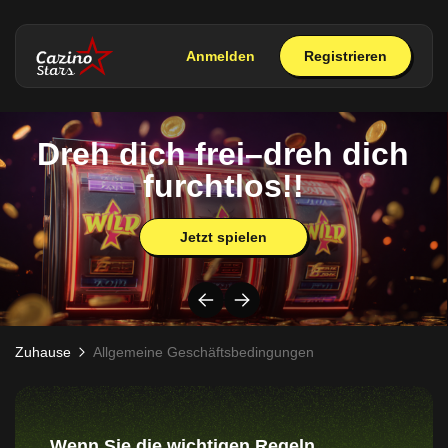
Anmelden
Registrieren
Dreh dich frei–dreh dich
furchtlos!!
Jetzt spielen
Zuhause
Allgemeine Geschäftsbedingungen
Wenn Sie die wichtigen Regeln