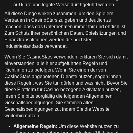
auf klare und legale Weise durchgeführt werden.
All diese Dinge wirken zusammen, um den Spielern
Vertrauen in CasinoStars zu geben und deutlich zu
machen, dass das Unternehmen immer fair und ehrlich ist.
Zum Schutz Ihrer persönlichen Daten, Spielsitzungen und
Finanztransaktionen werden die höchsten
Industriestandards verwendet.
Wenn Sie CasinoStars verwenden, erklären Sie sich damit
einverstanden, alle hier aufgeführten Regeln und
Richtlinien zu befolgen. Wenn Sie einen der von
CasinoStars angebotenen Dienste nutzen, sagen Ihnen
diese Regeln, was Sie tun dürfen und was nicht. Bevor Sie
diese Plattform für Casino-bezogene Aktivitäten nutzen,
lesen Sie bitte sorgfältig die folgenden Allgemeinen
Geschäftsbedingungen. Sie stimmen allen
Geschäftsbedingungen zu, indem Sie die Website
weiterhin nutzen.
Allgemeine Regeln:
Um diese Website nutzen zu
können, müssen Benutzer mindestens 18 Jahre alt