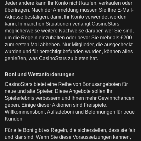
Jeder andere kann Ihr Konto nicht kaufen, verkaufen oder
übertragen. Nach der Anmeldung müssen Sie Ihre E-Mail-
Adresse bestätigen, damit Ihr Konto verwendet werden
kann. In manchen Situationen verlangt CasinoStars
möglicherweise weitere Nachweise darüber, wer Sie sind,
um die Regeln einzuhalten oder bevor Sie mehr als €200
zum ersten Mal abheben. Nur Mitglieder, die ausgecheckt
wurden und für berechtigt befunden wurden, können alles
genießen, was CasinoStars zu bieten hat.
Boni und Wettanforderungen
CasinoStars bietet eine Reihe von Bonusangeboten für
neue und alte Spieler. Diese Angebote sollen Ihr
Spielerlebnis verbessern und Ihnen mehr Gewinnchancen
geben. Einige dieser Aktionen sind Freispiele,
Willkommensboni, Aufladeboni und Belohnungen für treue
Kunden.
Für alle Boni gibt es Regeln, die sicherstellen, dass sie fair
und klar sind. Wenn Sie diese Voraussetzungen kennen,