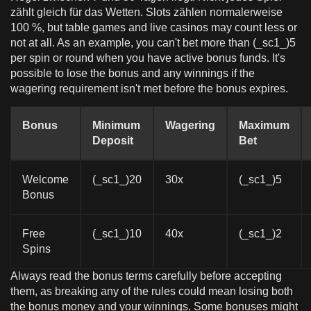
zählt gleich für das Wetten. Slots zählen normalerweise
100 %, but table games and live casinos may count less or
not at all. As an example, you can't bet more than (_sc1_)5
per spin or round when you have active bonus funds. It's
possible to lose the bonus and any winnings if the
wagering requirement isn't met before the bonus expires.
Bonus
Minimum
Wagering
Maximum
Deposit
Bet
Welcome
(_sc1_)20
30x
(_sc1_)5
Bonus
Free
(_sc1_)10
40x
(_sc1_)2
Spins
Always read the bonus terms carefully before accepting
them, as breaking any of the rules could mean losing both
the bonus money and your winnings. Some bonuses might