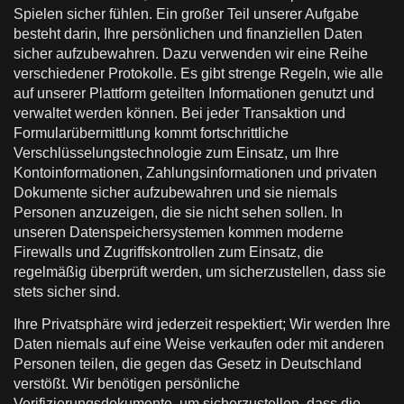
Spielen sicher fühlen. Ein großer Teil unserer Aufgabe
besteht darin, Ihre persönlichen und finanziellen Daten
sicher aufzubewahren. Dazu verwenden wir eine Reihe
verschiedener Protokolle. Es gibt strenge Regeln, wie alle
auf unserer Plattform geteilten Informationen genutzt und
verwaltet werden können. Bei jeder Transaktion und
Formularübermittlung kommt fortschrittliche
Verschlüsselungstechnologie zum Einsatz, um Ihre
Kontoinformationen, Zahlungsinformationen und privaten
Dokumente sicher aufzubewahren und sie niemals
Personen anzuzeigen, die sie nicht sehen sollen. In
unseren Datenspeichersystemen kommen moderne
Firewalls und Zugriffskontrollen zum Einsatz, die
regelmäßig überprüft werden, um sicherzustellen, dass sie
stets sicher sind.
Ihre Privatsphäre wird jederzeit respektiert; Wir werden Ihre
Daten niemals auf eine Weise verkaufen oder mit anderen
Personen teilen, die gegen das Gesetz in Deutschland
verstößt. Wir benötigen persönliche
Verifizierungsdokumente, um sicherzustellen, dass die