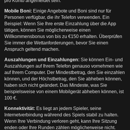
pro Konto angemeldet sein.
Mobile Boni:
Einige Angebote und Boni sind nur für
Personen verfügbar, die ihr Telefon verwenden. Ein
Beispiel: Wenn Sie Ihre erste Einzahlung über die App
tätigen, können Sie möglicherweise einen
Willkommensbonus von bis zu €150 erhalten. Überprüfen
Sie immer die Wettanforderungen, bevor Sie einen
Anspruch geltend machen.
Auszahlungen und Einzahlungen:
Sie können Ein- und
Auszahlungen auf Ihrem Telefon genauso vornehmen wie
auf Ihrem Computer. Der Mindestbetrag, den Sie einzahlen
können, und der Höchstbetrag, den Sie abheben können,
haben sich nicht geändert. Das Mindeste, was Sie
beispielsweise von einem Mobilgerät abheben können, ist
100 €.
Konnektivität:
Es liegt an jedem Spieler, seine
Internetverbindung während des Spiels stabil zu halten.
Wenn Ihre Verbindung verloren geht, kann Ihre Sitzung
enden oder Ihre Runden zählen möglicherweise nicht.