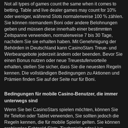
Not all types of games count the same when it comes to
betting. Table and live dealer games may count for 10%
oder weniger, während Slots normalerweise 100 % zählen.
Sie können niemandem Boni oder andere Belohnungen
geben und müssen diese innerhalb einer bestimmten
Zeitspanne verwenden, normalerweise 7 bis 30 Tage,
nachdem Sie sie erhalten haben. Mit Genehmigung der
Behörden in Deutschland kann CasinoStars Treue- und
Werbeangebote jederzeit ändern oder beenden. Bevor Sie
einen Bonus nutzen oder neue Treuestufenvorteile
erhalten, stellen Sie sicher, dass Sie die neuesten Regeln
kennen. Die vollständigen Bedingungen zu Aktionen und
Prämien finden Sie auf der Seite nur für Boni.
Bedingungen für mobile Casino-Benutzer, die immer
unterwegs sind
Wenn Sie bei CasinoStars spielen möchten, können Sie
Ihr Telefon oder Tablet verwenden, Sie sollten jedoch die
Regeln kennen, die für mobile Spieler gelten. Sie können