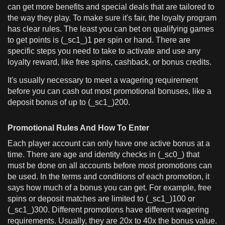
can get more benefits and special deals that are tailored to
the way they play. To make sure it's fair, the loyalty program
has clear rules. The least you can bet on qualifying games
to get points is (_sc1_)1 per spin or hand. There are
specific steps you need to take to activate and use any
loyalty reward, like free spins, cashback, or bonus credits.
It's usually necessary to meet a wagering requirement
before you can cash out most promotional bonuses, like a
deposit bonus of up to (_sc1_)200.
Promotional Rules And How To Enter
Each player account can only have one active bonus at a
time. There are age and identity checks in (_sc0_) that
must be done on all accounts before most promotions can
be used. In the terms and conditions of each promotion, it
says how much of a bonus you can get. For example, free
spins or deposit matches are limited to (_sc1_)100 or
(_sc1_)300. Different promotions have different wagering
requirements. Usually, they are 20x to 40x the bonus value.