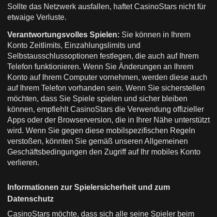
Sollte das Netzwerk ausfallen, haftet CasinoStars nicht für
etwaige Verluste.
Verantwortungsvolles Spielen:
Sie können in Ihrem
Konto Zeitlimits, Einzahlungslimits und
Selbstausschlussoptionen festlegen, die auch auf Ihrem
Telefon funktionieren. Wenn Sie Änderungen an Ihrem
Konto auf Ihrem Computer vornehmen, werden diese auch
auf Ihrem Telefon vorhanden sein. Wenn Sie sicherstellen
möchten, dass Sie Spiele spielen und sicher bleiben
können, empfiehlt CasinoStars die Verwendung offizieller
Apps oder der Browserversion, die in Ihrer Nähe unterstützt
wird. Wenn Sie gegen diese mobilspezifischen Regeln
verstoßen, könnten Sie gemäß unseren Allgemeinen
Geschäftsbedingungen den Zugriff auf Ihr mobiles Konto
verlieren.
Informationen zur Spielersicherheit und zum
Datenschutz
CasinoStars möchte, dass sich alle seine Spieler beim