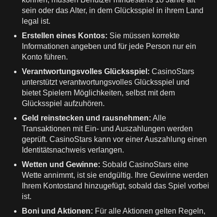
sein oder das Alter, in dem Glücksspiel in ihrem Land
legal ist.
Erstellen eines Kontos:
Sie müssen korrekte
Informationen angeben und für jede Person nur ein
Konto führen.
Verantwortungsvolles Glücksspiel:
CasinoStars
unterstützt verantwortungsvolles Glücksspiel und
bietet Spielern Möglichkeiten, selbst mit dem
Glücksspiel aufzuhören.
Geld reinstecken und rausnehmen:
Alle
Transaktionen mit Ein- und Auszahlungen werden
geprüft. CasinoStars kann vor einer Auszahlung einen
Identitätsnachweis verlangen.
Wetten und Gewinne:
Sobald CasinoStars eine
Wette annimmt, ist sie endgültig. Ihre Gewinne werden
Ihrem Kontostand hinzugefügt, sobald das Spiel vorbei
ist.
Boni und Aktionen:
Für alle Aktionen gelten Regeln,