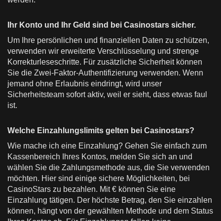
Ihr Konto und Ihr Geld sind bei Casinostars sicher.
Um Ihre persönlichen und finanziellen Daten zu schützen,
verwenden wir erweiterte Verschlüsselung und strenge
Korrekturleseschritte. Für zusätzliche Sicherheit können
Sie die Zwei-Faktor-Authentifizierung verwenden. Wenn
jemand ohne Erlaubnis eindringt, wird unser
Sicherheitsteam sofort aktiv, weil er sieht, dass etwas faul
ist.
Welche Einzahlungslimits gelten bei Casinostars?
Wie mache ich eine Einzahlung? Gehen Sie einfach zum
Kassenbereich Ihres Kontos, melden Sie sich an und
wählen Sie die Zahlungsmethode aus, die Sie verwenden
möchten. Hier sind einige sichere Möglichkeiten, bei
CasinoStars zu bezahlen. Mit € können Sie eine
Einzahlung tätigen. Der höchste Betrag, den Sie einzahlen
können, hängt von der gewählten Methode und dem Status