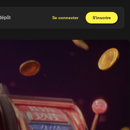
dépôt
Se connecter
S'inscrire