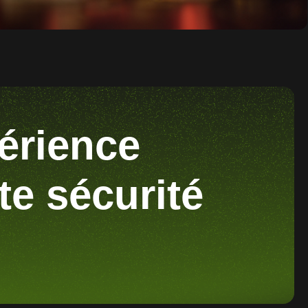
érience
te sécurité