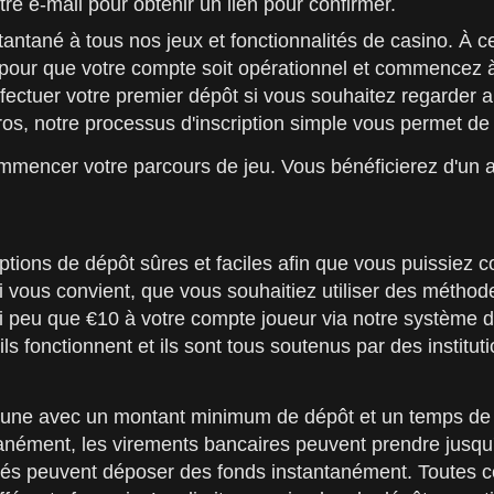
re e-mail pour obtenir un lien pour confirmer.
antané à tous nos jeux et fonctionnalités de casino. À c
 pour que votre compte soit opérationnel et commencez à p
ffectuer votre premier dépôt si vous souhaitez regarder
s, notre processus d'inscription simple vous permet d
ommencer votre parcours de jeu. Vous bénéficierez d'un
ons de dépôt sûres et faciles afin que vous puissiez c
vous convient, que vous souhaitiez utiliser des méthode
 peu que €10 à votre compte joueur via notre système de
ls fonctionnent et ils sont tous soutenus par des institut
une avec un montant minimum de dépôt et un temps de véri
anément, les virements bancaires peuvent prendre jusqu'
yés peuvent déposer des fonds instantanément. Toutes 