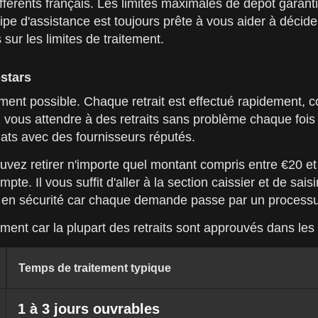
férents français. Les limites maximales de dépôt garant
équipe d'assistance est toujours prête à vous aider à déc
 sur les limites de traitement.
ostars
ment possible. Chaque retrait est effectué rapidement, c
z vous attendre à des retraits sans problème chaque foi
iats avec des fournisseurs réputés.
pouvez retirer n'importe quel montant compris entre €20 e
te. Il vous suffit d'aller à la section caissier et de sais
s en sécurité car chaque demande passe par un processus 
ent car la plupart des retraits sont approuvés dans les
Temps de traitement typique
1 à 3 jours ouvrables