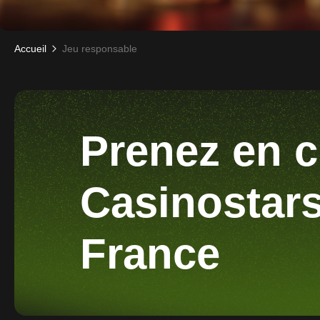
Accueil
Jeu responsable
Prenez en c
Casinostars
France