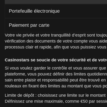
Portefeuille électronique
Paiement par carte
Votre vie privée et votre tranquillité d’esprit sont tou
vérification des documents de votre compte vous aide
processus clair et rapide, afin que vous puissiez vous 
Casinostars se soucie de votre sécurité et de votre
Si vous voulez garder le contrôle et vous assurer que 
plateforme, vous pouvez définir des limites quotidie
sain entre plaisir et responsabilité peut être trouvé en
rouleaux en fixant des limites au montant que vous po
Limite de dépôt : choisissez une limite sur le mont
Définissez une mise maximale, comme €50 par session