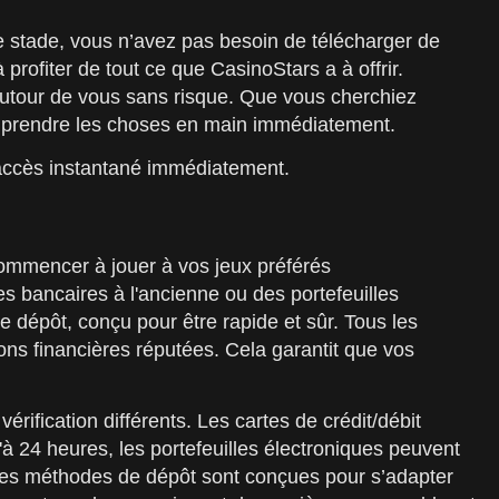
e stade, vous n’avez pas besoin de télécharger de
rofiter de tout ce que CasinoStars a à offrir.
 autour de vous sans risque. Que vous cherchiez
e prendre les choses en main immédiatement.
 accès instantané immédiatement.
ommencer à jouer à vos jeux préférés
s bancaires à l'ancienne ou des portefeuilles
 dépôt, conçu pour être rapide et sûr. Tous les
ions financières réputées. Cela garantit que vos
fication différents. Les cartes de crédit/débit
à 24 heures, les portefeuilles électroniques peuvent
ces méthodes de dépôt sont conçues pour s’adapter