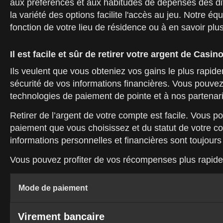
aux préférences et aux habitudes de dépenses des dif
la variété des options facilite l'accès au jeu. Notre 
fonction de votre lieu de résidence ou à en savoir plus
Il est facile et sûr de retirer votre argent de Casin
Ils veulent que vous obteniez vos gains le plus rapide
sécurité de vos informations financières. Vous pouve
technologies de paiement de pointe et à nos partenar
Retirer de l’argent de votre compte est facile. Vous 
paiement que vous choisissez et du statut de votre comp
informations personnelles et financières sont toujour
Vous pouvez profiter de vos récompenses plus rapidem
Mode de paiement
Virement bancaire