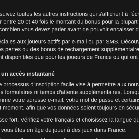
.
uivez toutes les autres instructions qui s'affichent à l'
entre 20 et 40 fois le montant du bonus pour la plupart 
r combien vous devez parier avant de pouvoir encaisser
ciales aux joueurs actifs par e-mail ou par SMS. Décou
ur les pertes ou des bonus de rechargement supplémentai
t disponibles que pour les joueurs de France ou qui ont v
ir un accès instantané
e processus d'inscription facile vise à permettre aux n
s formulaires ni temps d'attente supplémentaires. Lorsqu
e votre adresse e-mail, votre mot de passe et certains d
ut moment, afin que vos données soient toujours en sécur
 fort. Vérifiez votre français et choisissez la langue qu
 vous êtes en âge de jouer à des jeux dans France.