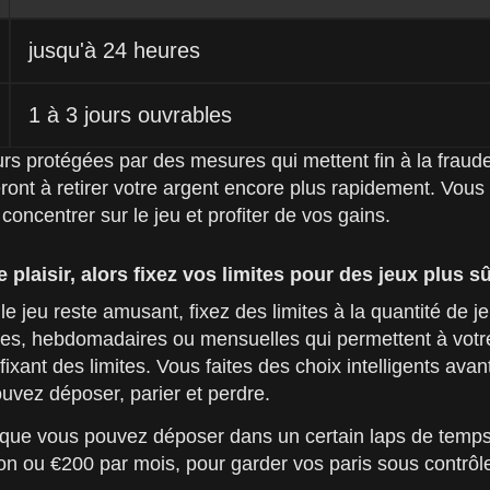
jusqu'à 24 heures
1 à 3 jours ouvrables
jours protégées par des mesures qui mettent fin à la fraude
ront à retirer votre argent encore plus rapidement. Vous
concentrer sur le jeu et profiter de vos gains.
 plaisir, alors fixez vos limites pour des jeux plus s
le jeu reste amusant, fixez des limites à la quantité de 
nnes, hebdomadaires ou mensuelles qui permettent à votr
 fixant des limites. Vous faites des choix intelligents ava
uvez déposer, parier et perdre.
ant que vous pouvez déposer dans un certain laps de tem
 ou €200 par mois, pour garder vos paris sous contrôl