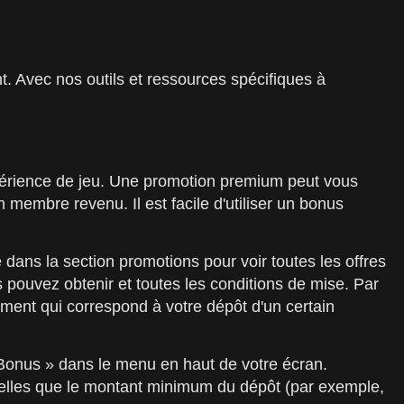
. Avec nos outils et ressources spécifiques à
xpérience de jeu. Une promotion premium peut vous
membre revenu. Il est facile d'utiliser un bonus
dans la section promotions pour voir toutes les offres
pouvez obtenir et toutes les conditions de mise. Par
ent qui correspond à votre dépôt d'un certain
 Bonus » dans le menu en haut de votre écran.
 telles que le montant minimum du dépôt (par exemple,