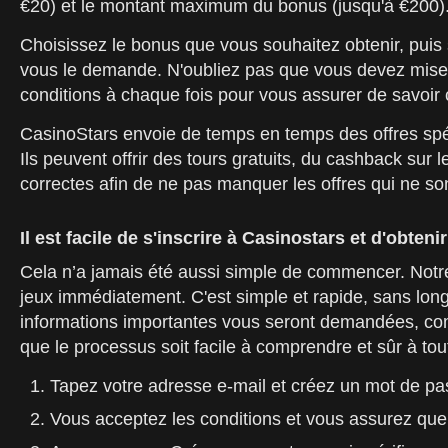
€20) et le montant maximum du bonus (jusqu'à €200)
Choisissez le bonus que vous souhaitez obtenir, puis s
vous le demande. N'oubliez pas que vous devez miser 
conditions à chaque fois pour vous assurer de savoi
CasinoStars envoie de temps en temps des offres spé
Ils peuvent offrir des tours gratuits, du cashback s
correctes afin de ne pas manquer les offres qui ne son
Il est facile de s'inscrire à Casinostars et d'obten
Cela n’a jamais été aussi simple de commencer. Notr
jeux immédiatement. C'est simple et rapide, sans long
informations importantes vous seront demandées, comm
que le processus soit facile à comprendre et sûr à to
Tapez votre adresse e-mail et créez un mot de passe
Vous acceptez les conditions et vous assurez que