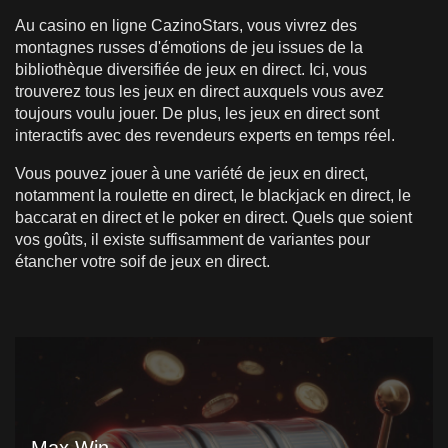
Au casino en ligne CazinoStars, vous vivrez des
montagnes russes d'émotions de jeu issues de la
bibliothèque diversifiée de jeux en direct. Ici, vous
trouverez tous les jeux en direct auxquels vous avez
toujours voulu jouer. De plus, les jeux en direct sont
interactifs avec des revendeurs experts en temps réel.
Vous pouvez jouer à une variété de jeux en direct,
notamment la roulette en direct, le blackjack en direct, le
baccarat en direct et le poker en direct. Quels que soient
vos goûts, il existe suffisamment de variantes pour
étancher votre soif de jeux en direct.