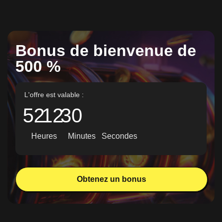
Bonus de bienvenue de
500 %
L'offre est valable :
52
12
29
Heures
Minutes
Secondes
Obtenez un bonus