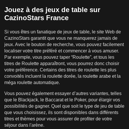
Jouez à des jeux de table sur
CazinoStars France
Si vous êtes un fanatique de jeux de table, le site Web de
CazinoStars garantit que vous ne manquerez jamais de
jeux. Avec le bouton de recherche, vous pouvez facilement
localiser votre titre préféré et commencer à vous amuser.
Par exemple, vous pouvez taper “Roulette”, et tous les
titres de Roulette apparaîtront, vous pourrez donc choisir
votre préférence. Certains des titres de roulette les plus
convoités incluent la roulette dorée, la roulette arabe et la
méga roulette automatique.
Vous pouvez également essayer d’autres variantes, telles
que le Blackjack, le Baccarat et le Poker, pour élargir vos
possibilités de gagner. Quel que soit le type de jeu de table
que vous choisissez, ils sont disponibles dans différents
titres et thèmes pour vous assurer de profiter de votre
séjour dans l'arène.