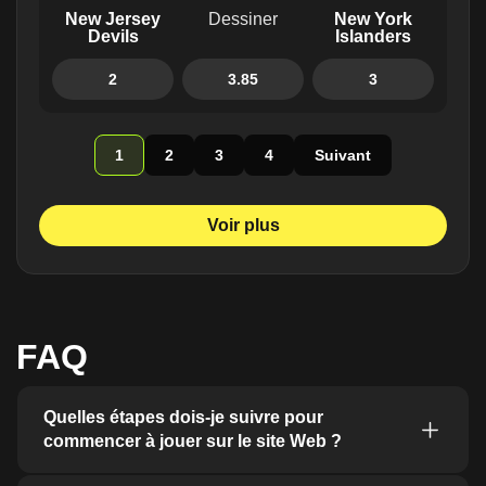
New Jersey
Dessiner
New York
Devils
Islanders
2
3.85
3
1
2
3
4
Suivant
Voir plus
FAQ
Quelles étapes dois-je suivre pour
commencer à jouer sur le site Web ?