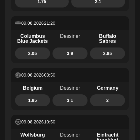
1.75
2.1
09.08.2026
21:20
Columbus
Dessiner
Buffalo
Blue Jackets
Sabres
2.05
3.9
2.85
09.08.2026
03:50
Belgium
Dessiner
Germany
1.85
3.1
2
09.08.2026
10:50
Wolfsburg
Dessiner
Eintracht
Frankfurt