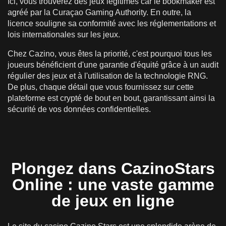
Ici, vous trouverez des jeux légitimes car le bookmaker est
agréé par la Curaçao Gaming Authority. En outre, la
licence souligne sa conformité avec les réglementations et
lois internationales sur les jeux.
Chez Cazino, vous êtes la priorité, c'est pourquoi tous les
joueurs bénéficient d'une garantie d'équité grâce à un audit
régulier des jeux et à l'utilisation de la technologie RNG.
De plus, chaque détail que vous fournissez sur cette
plateforme est crypté de bout en bout, garantissant ainsi la
sécurité de vos données confidentielles.
Plongez dans CazinoStars
Online : une vaste gamme
de jeux en ligne