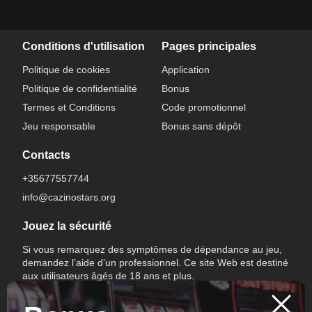
Conditions d'utilisation
Pages principales
Politique de cookies
Application
Politique de confidentialité
Bonus
Termes et Conditions
Code promotionnel
Jeu responsable
Bonus sans dépôt
Contacts
+35677557744
info@cazinostars.org
Jouez la sécurité
Si vous remarquez des symptômes de dépendance au jeu,
demandez l’aide d’un professionnel. Ce site Web est destiné
aux utilisateurs âgés de 18 ans et plus.