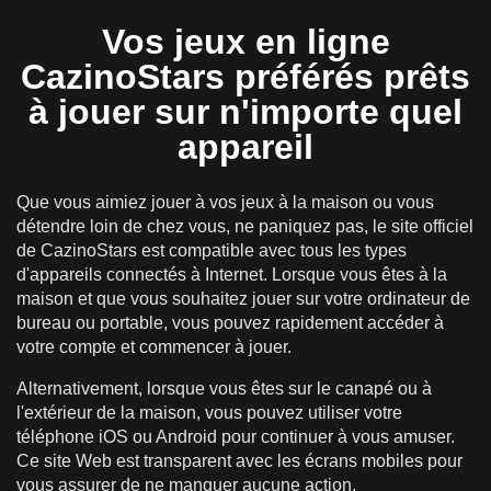
Vos jeux en ligne
CazinoStars préférés prêts
à jouer sur n'importe quel
appareil
Que vous aimiez jouer à vos jeux à la maison ou vous
détendre loin de chez vous, ne paniquez pas, le site officiel
de CazinoStars est compatible avec tous les types
d'appareils connectés à Internet. Lorsque vous êtes à la
maison et que vous souhaitez jouer sur votre ordinateur de
bureau ou portable, vous pouvez rapidement accéder à
votre compte et commencer à jouer.
Alternativement, lorsque vous êtes sur le canapé ou à
l'extérieur de la maison, vous pouvez utiliser votre
téléphone iOS ou Android pour continuer à vous amuser.
Ce site Web est transparent avec les écrans mobiles pour
vous assurer de ne manquer aucune action.