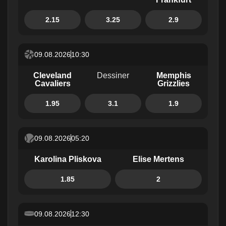
2.15
3.25
2.9
09.08.2026
10:30
Cleveland
Dessiner
Memphis
Cavaliers
Grizzlies
1.95
3.1
1.9
09.08.2026
05:20
Karolina Pliskova
Elise Mertens
1.85
2
09.08.2026
12:30