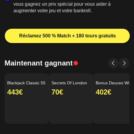
vous gagnez un prix spécial pour vous aider à
augmenter votre jeu et votre bankroll.
Réclamez 500 % Match + 180 tours gratuits
Maintenant gagnant
Secrets Of London
Blackjack Classic 55
Bonus Deuces Wild 5 Ha
70€
443€
402€