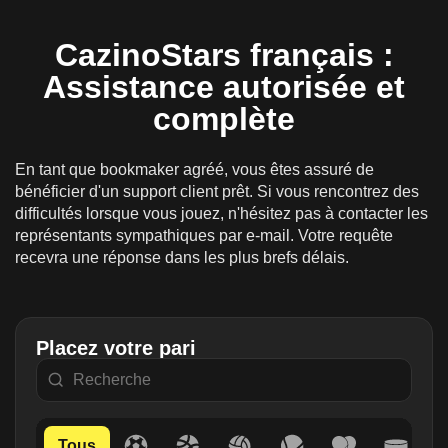
CazinoStars français :
Assistance autorisée et
complète
En tant que bookmaker agréé, vous êtes assuré de
bénéficier d'un support client prêt. Si vous rencontrez des
difficultés lorsque vous jouez, n'hésitez pas à contacter les
représentants sympathiques par e-mail. Votre requête
recevra une réponse dans les plus brefs délais.
Placez votre pari
Tous