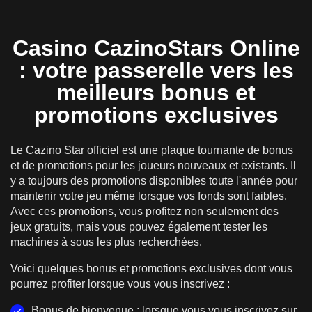
Casino CazinoStars Online
: votre passerelle vers les
meilleurs bonus et
promotions exclusives
Le Cazino Star officiel est une plaque tournante de bonus
et de promotions pour les joueurs nouveaux et existants. Il
y a toujours des promotions disponibles toute l'année pour
maintenir votre jeu même lorsque vos fonds sont faibles.
Avec ces promotions, vous profitez non seulement des
jeux gratuits, mais vous pouvez également tester les
machines à sous les plus recherchées.
Voici quelques bonus et promotions exclusives dont vous
pourrez profiter lorsque vous vous inscrivez :
Bonus de bienvenue : lorsque vous vous inscrivez sur