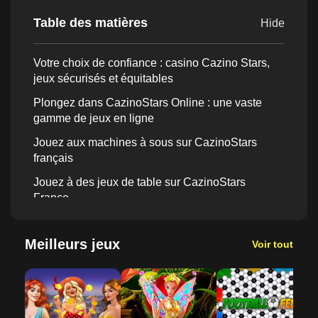
Table des matières
Hide
Votre choix de confiance : casino Cazino Stars,
jeux sécurisés et équitables
Plongez dans CazinoStars Online : une vaste
gamme de jeux en ligne
Jouez aux machines à sous sur CazinoStars
français
Jouez à des jeux de table sur CazinoStars
France
Casino CazinoStars Online : votre passerelle
vers les meilleurs bonus et promotions
Meilleurs jeux
Voir tout
exclusives
Vos jeux en ligne CazinoStars préférés prêts à
jouer sur n'importe quel appareil
Transactions financières de confiance