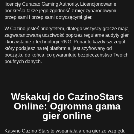
licencję Curacao Gaming Authority. Licencjonowanie
podkreśla także jego zgodność z międzynarodowymi
przepisami i przepisami dotyczącymi gier.
W Cazino jesteś priorytetem, dlatego wszyscy gracze mają
zagwarantowaną uczciwość poprzez regularne audyty gier
i korzystanie z technologii RNG. Ponadto każdy szczegół,
który podajesz na tej platformie, jest szyfrowany od
początku do końca, co gwarantuje bezpieczeństwo Twoich
poufnych danych.
Wskakuj do CazinoStars
Online: Ogromna gama
gier online
Kasyno Cazino Stars to wspaniała arena gier ze względu