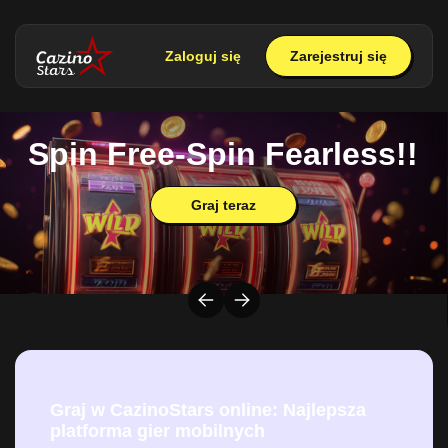
Zaloguj się
Zarejestruj się
Spin Free-Spin Fearless!!
Graj teraz
Graj w CazinoStars online: Najlepsza
platforma gier mobilnych