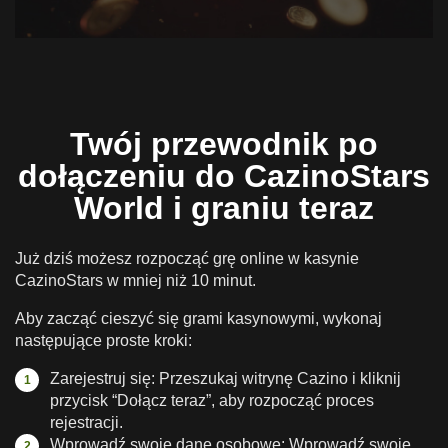
Twój przewodnik po
dołączeniu do CazinoStars
World i graniu teraz
Już dziś możesz rozpocząć grę online w kasynie
CazinoStars w mniej niż 10 minut.
Aby zacząć cieszyć się grami kasynowymi, wykonaj
następujące proste kroki:
Zarejestruj się: Przeszukaj witrynę Cazino i kliknij
przycisk “Dołącz teraz”, aby rozpocząć proces
rejestracji.
Wprowadź swoje dane osobowe: Wprowadź swoje