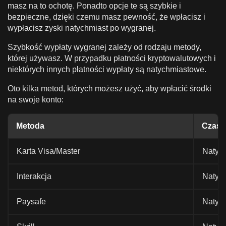
masz na to ochotę. Ponadto opcje te są szybkie i
bezpieczne, dzięki czemu masz pewność, że wpłacisz i
wypłacisz zyski natychmiast po wygranej.
Szybkość wypłaty wygranej zależy od rodzaju metody,
której używasz. W przypadku płatności kryptowalutowych i
niektórych innych płatności wypłaty są natychmiastowe.
Oto kilka metod, których możesz użyć, aby wpłacić środki
na swoje konto:
Metoda
Czas 
Karta Visa/Master
Natyc
Interakcja
Natyc
Paysafe
Natyc