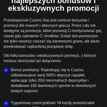
najlepszych bonusów i
ekskluzywnych promocji
Przedstawiciel Cazino Star jest centrum bonusów i
promocji dla nowych i obecnych graczy. Przez cały rok
dostępne są promocje, które pozwolą Ci kontynuować grę,
nawet gdy zabraknie Ci środków. Dzięki tym promocjom
nie tylko możesz cieszyć się darmowymi grami, ale także
przetestować najbardziej pożądane sloty.
Oto kilka bonusów i ekskluzywnych promocji, z których
możesz skorzystać po dołączeniu:
Bonus powitalny: Rejestrując się w Cazino,
odblokowujesz swój 500% depozyt zapałek,
wpłacając tylko 20zł minimalnych depozytów i
dodatkowe 180 darmowych spinów w określonych
slotach superior.
Tygodniowy zwrot gotówki: W każdy poniedziałek