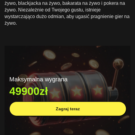
żywo, blackjacka na żywo, bakarata na żywo i pokera na
żywo. Niezależnie od Twojego gustu, istnieje
wystarczająco dużo odmian, aby ugasić pragnienie gier na
żywo.
Maksymalna wygrana
49900zł
Zagraj teraz