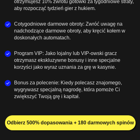
otrzymujesz 10% zwrotu gotówki za tygodniowe straty,
aby rozpocząć tydzień gier z hukiem.
Cotygodniowe darmowe obroty: Zwróć uwagę na
nadchodzące darmowe obroty, aby kręcić kołem w
doskonałych automatach.
Program VIP: Jako lojalny lub VIP-owski gracz
otrzymasz ekskluzywne bonusy i inne specjalne
korzyści jako wyraz uznania za grę w kasynie.
Bonus za polecenie: Kiedy polecasz znajomego,
wygrywasz specjalną nagrodę, która pomoże Ci
zwiększyć Twoją grę i kapitał.
Odbierz 500% dopasowania + 180 darmowych spinów