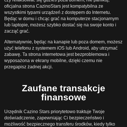
oficjalna strona CazinoStars jest kompatybilna ze
wszystkimi typami urządzeń z dostępem do Internetu.
Będąc w domu i chcąc grać na komputerze stacjonarnym
lub laptopie, możesz szybko dostać się na swoje konto i
zacząć grać.
Alternatywnie, będąc na kanapie lub poza domem, możesz
użyć telefonu z systemem iOS lub Android, aby utrzymać
zabawę. Ta strona internetowa jest bezproblemowa i
wyposażona w ekrany mobilne, dzięki czemu nie
przegapisz żadnej akcji.
Zaufane transakcje
finansowe
Urzędnik Cazino Stars priorytetowo traktuje Twoje
doświadczenie, zapewniając Ci bezpieczeństwo i
możliwość bezpiecznego transferu środków, kiedy tylko