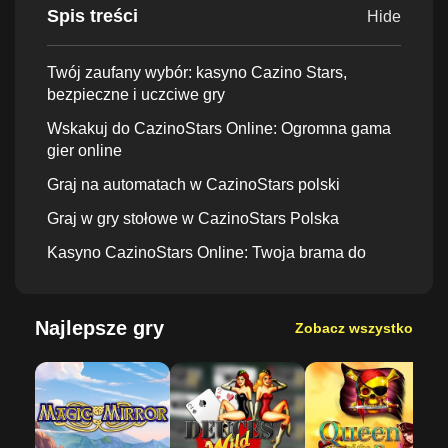
Spis treści
Hide
Twój zaufany wybór: kasyno Cazino Stars,
bezpieczne i uczciwe gry
Wskakuj do CazinoStars Online: Ogromna gama
gier online
Graj na automatach w CazinoStars polski
Graj w gry stołowe w CazinoStars Polska
Kasyno CazinoStars Online: Twoja brama do
najlepszych bonusów i ekskluzywnych promocji
Twoje ulubione gry online CazinoStars gotowe
Najlepsze gry
Zobacz wszystko
do gry na dowolnym urządzeniu
Zaufane transakcje finansowe
Gry eksperckie dealerów w czasie rzeczywistym
Twój przewodnik po dołączeniu do CazinoStars