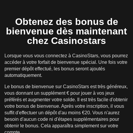
Obtenez des bonus de
bienvenue dès maintenant
chez Casinostars
Lorsque vous vous connectez à CasinoStars, vous pourrez
accéder à votre forfait de bienvenue spécial. Une fois votre
premier dépôt effectué, les bonus seront ajoutés
automatiquement.
Le bonus de bienvenue sur CasinoStars est très généreux,
vous donnant un supplément € pour jouer à vos jeux
préférés et augmenter votre solde. Il est très facile d'obtenir
votre bonus de bienvenue. Après votre inscription, il vous
suffit d'effectuer un dépôt d'au moins €20. Vous n'aurez
besoin d'aucun code ni d'étapes supplémentaires pour
obtenir le bonus. Cela apparaîtra simplement sur votre
compte.