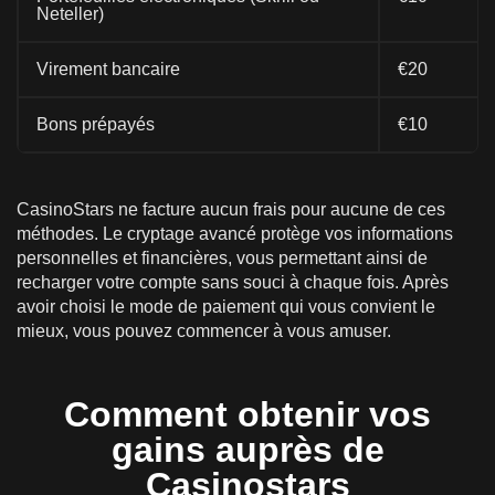
Neteller)
Virement bancaire
€20
Bons prépayés
€10
CasinoStars ne facture aucun frais pour aucune de ces
méthodes. Le cryptage avancé protège vos informations
personnelles et financières, vous permettant ainsi de
recharger votre compte sans souci à chaque fois. Après
avoir choisi le mode de paiement qui vous convient le
mieux, vous pouvez commencer à vous amuser.
Comment obtenir vos
gains auprès de
Casinostars