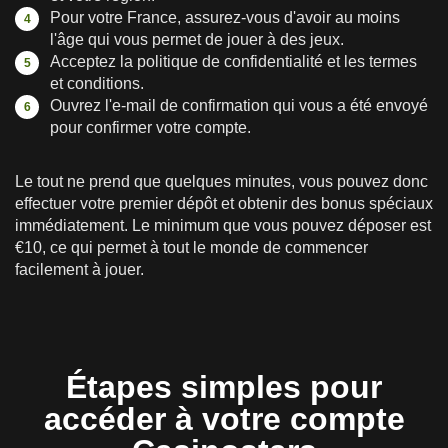
Pour votre France, assurez-vous d'avoir au moins
l'âge qui vous permet de jouer à des jeux.
Acceptez la politique de confidentialité et les termes
et conditions.
Ouvrez l'e-mail de confirmation qui vous a été envoyé
pour confirmer votre compte.
Le tout ne prend que quelques minutes, vous pouvez donc
effectuer votre premier dépôt et obtenir des bonus spéciaux
immédiatement. Le minimum que vous pouvez déposer est
€10, ce qui permet à tout le monde de commencer
facilement à jouer.
Étapes simples pour
accéder à votre compte