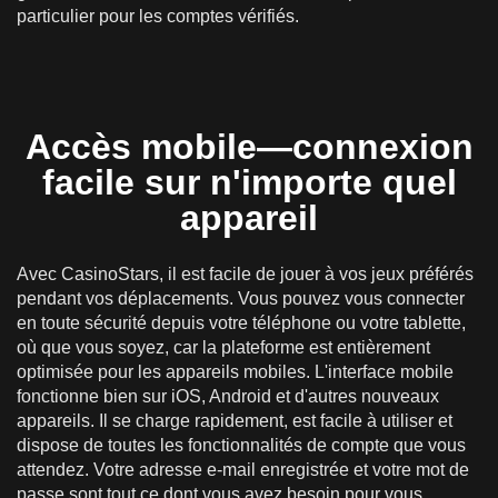
particulier pour les comptes vérifiés.
Accès mobile—connexion
facile sur n'importe quel
appareil
Avec CasinoStars, il est facile de jouer à vos jeux préférés
pendant vos déplacements. Vous pouvez vous connecter
en toute sécurité depuis votre téléphone ou votre tablette,
où que vous soyez, car la plateforme est entièrement
optimisée pour les appareils mobiles. L'interface mobile
fonctionne bien sur iOS, Android et d'autres nouveaux
appareils. Il se charge rapidement, est facile à utiliser et
dispose de toutes les fonctionnalités de compte que vous
attendez. Votre adresse e-mail enregistrée et votre mot de
passe sont tout ce dont vous avez besoin pour vous