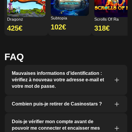
Subtopia
Dragonz
Scrolls Of Ra
102€
425€
318€
FAQ
Mauvaises informations d'identification :
vérifiez à nouveau votre adresse e-mail et
votre mot de passe.
Combien puis-je retirer de Casinostars ?
Dois-je vérifier mon compte avant de
pouvoir me connecter et encaisser mes