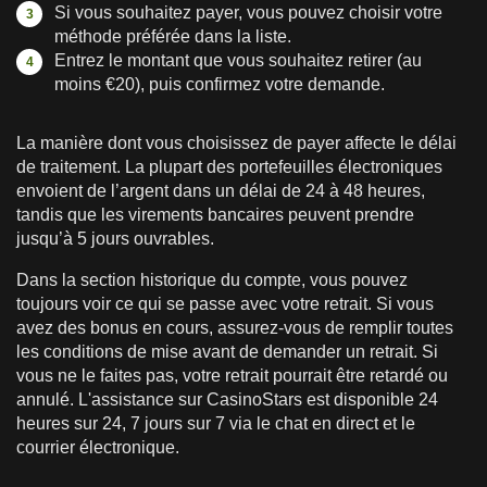
Si vous souhaitez payer, vous pouvez choisir votre
méthode préférée dans la liste.
Entrez le montant que vous souhaitez retirer (au
moins €20), puis confirmez votre demande.
La manière dont vous choisissez de payer affecte le délai
de traitement. La plupart des portefeuilles électroniques
envoient de l’argent dans un délai de 24 à 48 heures,
tandis que les virements bancaires peuvent prendre
jusqu’à 5 jours ouvrables.
Dans la section historique du compte, vous pouvez
toujours voir ce qui se passe avec votre retrait. Si vous
avez des bonus en cours, assurez-vous de remplir toutes
les conditions de mise avant de demander un retrait. Si
vous ne le faites pas, votre retrait pourrait être retardé ou
annulé. L'assistance sur CasinoStars est disponible 24
heures sur 24, 7 jours sur 7 via le chat en direct et le
courrier électronique.