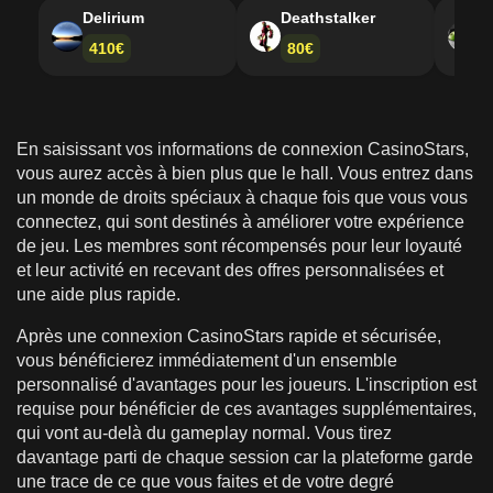
Delirium
Deathstalker
D
410€
80€
En saisissant vos informations de connexion CasinoStars,
vous aurez accès à bien plus que le hall. Vous entrez dans
un monde de droits spéciaux à chaque fois que vous vous
connectez, qui sont destinés à améliorer votre expérience
de jeu. Les membres sont récompensés pour leur loyauté
et leur activité en recevant des offres personnalisées et
une aide plus rapide.
Après une connexion CasinoStars rapide et sécurisée,
vous bénéficierez immédiatement d'un ensemble
personnalisé d'avantages pour les joueurs. L'inscription est
requise pour bénéficier de ces avantages supplémentaires,
qui vont au-delà du gameplay normal. Vous tirez
davantage parti de chaque session car la plateforme garde
une trace de ce que vous faites et de votre degré