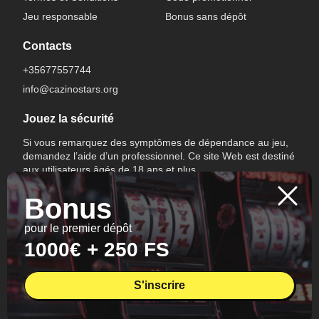
Jeu responsable
Bonus sans dépôt
Contacts
+35677557744
info@cazinostars.org
Jouez la sécurité
Si vous remarquez des symptômes de dépendance au jeu,
demandez l’aide d’un professionnel. Ce site Web est destiné
aux utilisateurs âgés de 18 ans et plus.
Bonus
pour le premier dépôt
1000€ + 250 FS
Changer de langue
S'inscrire
All Rights Reserved.