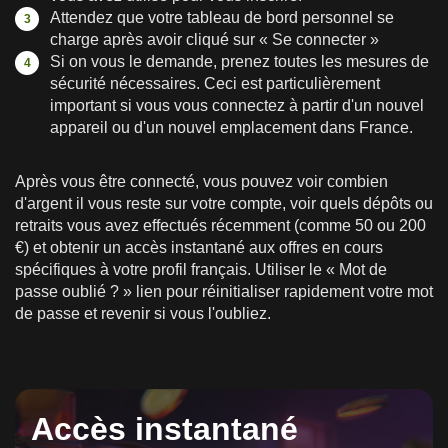
Attendez que votre tableau de bord personnel se
charge après avoir cliqué sur « Se connecter »
Si on vous le demande, prenez toutes les mesures de
sécurité nécessaires. Ceci est particulièrement
important si vous vous connectez à partir d'un nouvel
appareil ou d'un nouvel emplacement dans France.
Après vous être connecté, vous pouvez voir combien
d'argent il vous reste sur votre compte, voir quels dépôts ou
retraits vous avez effectués récemment (comme 50 ou 200
€) et obtenir un accès instantané aux offres en cours
spécifiques à votre profil français. Utiliser le « Mot de
passe oublié ? » lien pour réinitialiser rapidement votre mot
de passe et revenir si vous l'oubliez.
Accès instantané