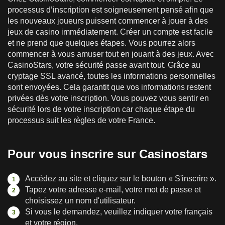
processus d’inscription est soigneusement pensé afin que
les nouveaux joueurs puissent commencer à jouer à des
jeux de casino immédiatement. Créer un compte est facile
et ne prend que quelques étapes. Vous pourrez alors
commencer à vous amuser tout en jouant à des jeux. Avec
CasinoStars, votre sécurité passe avant tout. Grâce au
cryptage SSL avancé, toutes les informations personnelles
sont envoyées. Cela garantit que vos informations restent
privées dès votre inscription. Vous pouvez vous sentir en
sécurité lors de votre inscription car chaque étape du
processus suit les règles de votre France.
Pour vous inscrire sur Casinostars
Accédez au site et cliquez sur le bouton « S'inscrire ».
Tapez votre adresse e-mail, votre mot de passe et
choisissez un nom d'utilisateur.
Si vous le demandez, veuillez indiquer votre français
et votre région.