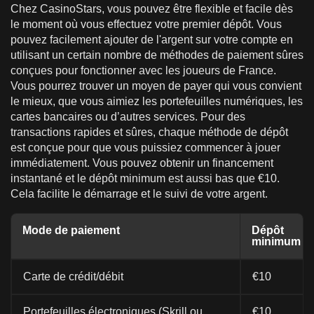
Chez CasinoStars, vous pouvez être flexible et facile dès
le moment où vous effectuez votre premier dépôt. Vous
pouvez facilement ajouter de l'argent sur votre compte en
utilisant un certain nombre de méthodes de paiement sûres
conçues pour fonctionner avec les joueurs de France.
Vous pourrez trouver un moyen de payer qui vous convient
le mieux, que vous aimiez les portefeuilles numériques, les
cartes bancaires ou d’autres services. Pour des
transactions rapides et sûres, chaque méthode de dépôt
est conçue pour que vous puissiez commencer à jouer
immédiatement. Vous pouvez obtenir un financement
instantané et le dépôt minimum est aussi bas que €10.
Cela facilite le démarrage et le suivi de votre argent.
Mode de paiement
Dépôt
minimum
Carte de crédit/débit
€10
Portefeuilles électroniques (Skrill ou
€10