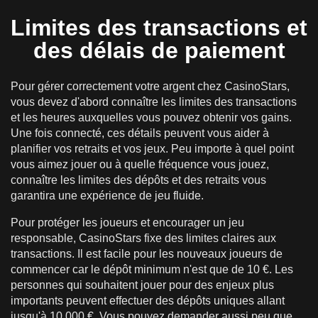
Limites des transactions et
des délais de paiement
Pour gérer correctement votre argent chez CasinoStars,
vous devez d'abord connaître les limites des transactions
et les heures auxquelles vous pouvez obtenir vos gains.
Une fois connecté, ces détails peuvent vous aider à
planifier vos retraits et vos jeux. Peu importe à quel point
vous aimez jouer ou à quelle fréquence vous jouez,
connaître les limites des dépôts et des retraits vous
garantira une expérience de jeu fluide.
Pour protéger les joueurs et encourager un jeu
responsable, CasinoStars fixe des limites claires aux
transactions. Il est facile pour les nouveaux joueurs de
commencer car le dépôt minimum n'est que de 10 €. Les
personnes qui souhaitent jouer pour des enjeux plus
importants peuvent effectuer des dépôts uniques allant
jusqu'à 10 000 €. Vous pouvez demander aussi peu que