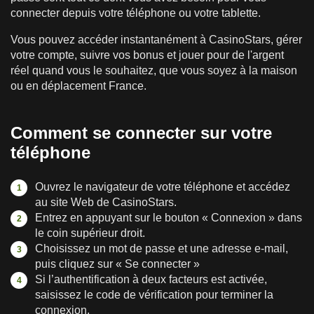
connecter depuis votre téléphone ou votre tablette.
Vous pouvez accéder instantanément à CasinoStars, gérer
votre compte, suivre vos bonus et jouer pour de l'argent
réel quand vous le souhaitez, que vous soyez à la maison
ou en déplacement France.
Comment se connecter sur votre
téléphone
Ouvrez le navigateur de votre téléphone et accédez
au site Web de CasinoStars.
Entrez en appuyant sur le bouton « Connexion » dans
le coin supérieur droit.
Choisissez un mot de passe et une adresse e-mail,
puis cliquez sur « Se connecter »
Si l’authentification à deux facteurs est activée,
saisissez le code de vérification pour terminer la
connexion.