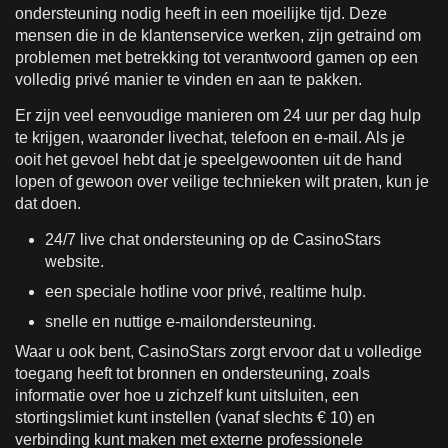
ondersteuning nodig heeft in een moeilijke tijd. Deze
mensen die in de klantenservice werken, zijn getraind om
problemen met betrekking tot verantwoord gamen op een
volledig privé manier te vinden en aan te pakken.
Er zijn veel eenvoudige manieren om 24 uur per dag hulp
te krijgen, waaronder livechat, telefoon en e-mail. Als je
ooit het gevoel hebt dat je speelgewoonten uit de hand
lopen of gewoon over veilige technieken wilt praten, kun je
dat doen.
24/7 live chat ondersteuning op de CasinoStars
website.
een speciale hotline voor privé, realtime hulp.
snelle en nuttige e-mailondersteuning.
Waar u ook bent, CasinoStars zorgt ervoor dat u volledige
toegang heeft tot bronnen en ondersteuning, zoals
informatie over hoe u zichzelf kunt uitsluiten, een
stortingslimiet kunt instellen (vanaf slechts € 10) en
verbinding kunt maken met externe professionele