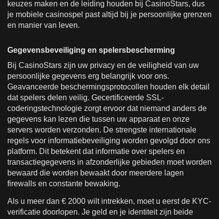
keuzes maken en de leiding houden bij CasinoStars, dus
je mobiele casinospel past altijd bij je persoonlijke grenzen
en manier van leven.
Gegevensbeveiliging en spelersbescherming
Bij CasinoStars zijn uw privacy en de veiligheid van uw
persoonlijke gegevens erg belangrijk voor ons.
Geavanceerde beschermingsprotocollen houden elk detail
dat spelers delen veilig. Gecertificeerde SSL-
coderingstechnologie zorgt ervoor dat niemand anders de
gegevens kan lezen die tussen uw apparaat en onze
servers worden verzonden. De strengste internationale
regels voor informatiebeveiliging worden gevolgd door ons
platform. Dit betekent dat informatie over spelers en
transactiegegevens in afzonderlijke gebieden moet worden
bewaard die worden bewaakt door meerdere lagen
firewalls en constante bewaking.
Als u meer dan € 2000 wilt intrekken, moet u eerst de KYC-
verificatie doorlopen. Je geld en je identiteit zijn beide