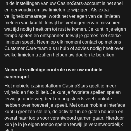
In de instellingen van uw CasinoStars-account is het snel
en eenvoudig om uw limieten te wijzigen. Als extra
veiligheidsmaatregel wordt het verlagen van de limieten
meteen van kracht, terwijl het verhogen ervan misschien
wat tijd nodig heeft om tot rust te komen. Je kunt in je eigen
tempo spelen en ontspannen terwijl je games met sterke
limieten speelt. Neem op elk moment contact op met ons
Customer Care-team als u hulp of advies nodig heeft over
welke limieten u zullen helpen uw doelen te bereiken.
Neem de volledige controle over uw mobiele
casinospel
Het mobiele casinoplatform CasinoStars geeft je meer
vrijheid en flexibiliteit. Je kunt je favoriete spellen spelen
terwijl je onderweg bent en nog steeds veel controle
hebben over hoeveel je speelt. Met onze mobiele interface
kunt u grenzen stellen, de activiteit in de gaten houden en
overal naar tools voor verantwoord gamen gaan. Hierdoor
kun je in je eigen tempo spelen terwijl je verantwoordelijk
blijft.