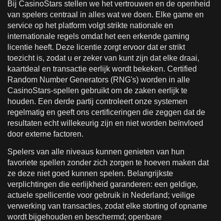
Bij CasinoStars stellen we het vertrouwen en de openheid
van spelers centraal in alles wat we doen. Elke game en
service op het platform volgt strikte nationale en
internationale regels omdat het een erkende gaming
licentie heeft. Deze licentie zorgt ervoor dat er strikt
toezicht is, zodat u er zeker van kunt zijn dat elke draai,
kaartdeal en transactie eerlijk wordt bekeken. Certified
Random Number Generators (RNG's) worden in alle
CasinoStars-spellen gebruikt om de zaken eerlijk te
houden. Een derde partij controleert onze systemen
regelmatig en geeft ons certificeringen die zeggen dat de
resultaten echt willekeurig zijn en niet worden beïnvloed
door externe factoren.
Spelers van alle niveaus kunnen genieten van hun
favoriete spellen zonder zich zorgen te hoeven maken dat
ze deze niet goed kunnen spelen. Belangrijkste
verplichtingen die eerlijkheid garanderen: een geldige,
actuele spellicentie voor gebruik in Nederland; veilige
verwerking van transacties, zodat elke storting of opname
wordt bijgehouden en beschermd; openbare