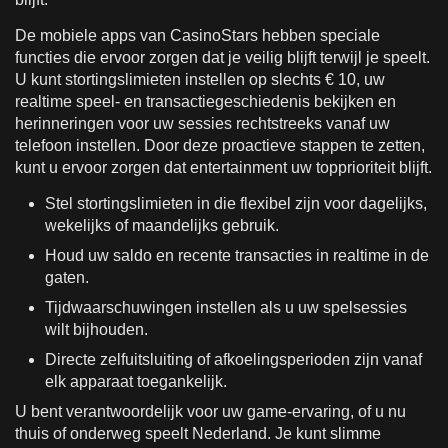
De mobiele apps van CasinoStars hebben speciale
functies die ervoor zorgen dat je veilig blijft terwijl je speelt.
U kunt stortingslimieten instellen op slechts € 10, uw
realtime speel- en transactiegeschiedenis bekijken en
herinneringen voor uw sessies rechtstreeks vanaf uw
telefoon instellen. Door deze proactieve stappen te zetten,
kunt u ervoor zorgen dat entertainment uw topprioriteit blijft.
Stel stortingslimieten in die flexibel zijn voor dagelijks,
wekelijks of maandelijks gebruik.
Houd uw saldo en recente transacties in realtime in de
gaten.
Tijdwaarschuwingen instellen als u uw spelsessies
wilt bijhouden.
Directe zelfuitsluiting of afkoelingsperioden zijn vanaf
elk apparaat toegankelijk.
U bent verantwoordelijk voor uw game-ervaring, of u nu
thuis of onderweg speelt Nederland. Je kunt slimme