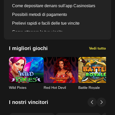
Come depositare denaro sull'app Casinostars
Possibili metodi di pagamento
Prelievi rapidi e facili delle tue vincite
Come ottenere le tue vincite
Limiti e caratteristiche dei giocatori per un gioco
responsabile
I migliori giochi
Vedi tutto
Gioca a giochi da casinò con soldi veri sul tuo
telefono o tablet
Sicurezza e privacy dell'app Casinostars
Panoramica dell'app Casinostars
Wild Pixies
Red Hot Devil
Battle Royale
S
I nostri vincitori