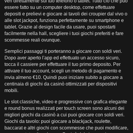
veri direttamente sul tuo telefono o tablet. Tutto ciò che può
essere fatto su un computer desktop, come effettuare
depositi e prelievi e giocare ai tavoli dei croupier dal vivo o
alle slot jackpot, funziona perfettamente su smartphone e
tablet. Grazie al design facile da usare, puoi spostarti
facilmente nella hall, scegliere i tuoi giochi preferiti e fare
scommesse reali ovunque.
Semplici passaggi ti porteranno a giocare con soldi veri.
Dopo aver aperto l'app ed effettuato un accesso sicuro,
tocca il cassiere per effettuare il tuo primo deposito. Per
attivare il tuo account, scegli un metodo di pagamento e
invia almeno €10. Quindi puoi iniziare subito a giocare a
centinaia di giochi da casinò ottimizzati per dispositivi
mobili.
Le slot classiche, video e progressive con grafica elegante
e round bonus realizzati per touch screen sono alcuni dei
migliori giochi da casinò a cui puoi giocare con soldi veri.
Giochi da tavolo: puoi giocare a blackjack, roulette,
baccarat e altri giochi con scommesse che puoi modificare,