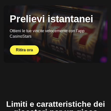
Prelievi istantanei
Ottieni le tue vincite velocemente con l'app
CasinoStars
Ritira ora
Limiti e caratteristiche dei