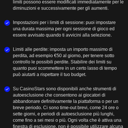
limiti possono essere modificati immediatamente per le
diminuzioni e successivamente per gli aumenti.
Impostazioni per i limiti di sessione: puoi impostare
una durata massima per ogni sessione di gioco ed
essere avvisato quando ti avvicini alla selezione.
Limiti alle perdite: imposta un importo massimo di
perdita, ad esempio €50 al giorno, per tenere sotto
controllo le possibili perdite. Stabilire dei limiti su
quanto puoi scommettere in un certo lasso di tempo
può aiutarti a rispettare il tuo budget.
Su CasinoStars sono disponibili anche strumenti di
autoesclusione che consentono ai giocatori di
abbandonare definitivamente la piattaforma o per un
breve periodo. Ci sono time-out brevi, come 24 ore o
sette giorni, e periodi di autoesclusione più lunghi,
come fino a sei mesi o più. Ogni volta che è attiva una
finestra di esclusione, non è possibile utilizzare alcuna