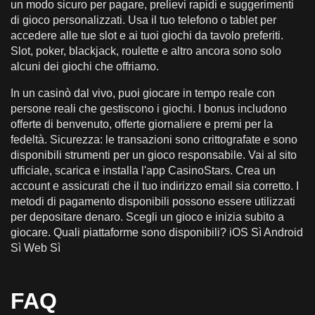
un modo sicuro per pagare, prelievi rapidi e suggerimenti
di gioco personalizzati. Usa il tuo telefono o tablet per
accedere alle tue slot e ai tuoi giochi da tavolo preferiti.
Slot, poker, blackjack, roulette e altro ancora sono solo
alcuni dei giochi che offriamo.
In un casinò dal vivo, puoi giocare in tempo reale con
persone reali che gestiscono i giochi. I bonus includono
offerte di benvenuto, offerte giornaliere e premi per la
fedeltà. Sicurezza: le transazioni sono crittografate e sono
disponibili strumenti per un gioco responsabile. Vai al sito
ufficiale, scarica e installa l'app CasinoStars. Crea un
account e assicurati che il tuo indirizzo email sia corretto. I
metodi di pagamento disponibili possono essere utilizzati
per depositare denaro. Scegli un gioco e inizia subito a
giocare. Quali piattaforme sono disponibili? iOS Sì Android
Sì Web Sì
FAQ