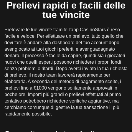
Prelievi rapidi e facili delle
tue vincite
Prelevare le tue vincite tramite l'app CasinoStars è reso
facile e veloce. Per effettuare un prelievo, tutto quello che
devi fare è andare alla dashboard del tuo account dopo
aver giocato ai tuoi giochi preferiti e aver guadagnato
denaro. Il processo è facile da capire, quindi sia i giocatori
nuovi che quelli esperti possono richiedere i propri fondi
senza problemi o ritardi. Dopo averci inviato la tua richiesta
di prelievo, il nostro team lavorerà rapidamente per
elaborarla. A seconda del metodo di pagamento scelto, i
prelievi fino a €1000 vengono solitamente approvati in
poche ore. Importi più grandi o prelievi effettuati al primo
tentativo potrebbero richiedere verifiche aggiuntive, ma
cerchiamo comunque di gestire la tua transazione il più
rapidamente possibile.