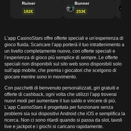
Ruiner
Bunner
N
182€
253€
L'app CasinoStars offre offerte speciali e un'esperienza di
gioco fluida. Scaricare l'app porterà il tuo intrattenimento a
un livello completamente nuovo, con offerte speciali e
l'esperienza di gioco più semplice di sempre. Le offerte
speciali non disponibili sul sito web sono disponibili solo
sull'app mobile, che premia i giocatori che scelgono di
giocare mentre sono in movimento.
Con pacchetti di benvenuto personalizzati, giri gratuiti e
offerte di cashback, ogni volta che utilizzi l'app troverai
nuovi modi per aumentare il tuo saldo e vincere di più.
L'app CasinoStars è progettata per funzionare senza
problemi sia sui dispositivi Android che iOS e semplifica la
ricerca. Non ci sono ritardi quando si passa da slot, tavoli
live e jackpot e i giochi si caricano rapidamente.