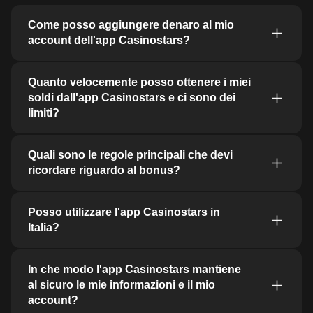
Come posso aggiungere denaro al mio
account dell'app Casinostars?
Quanto velocemente posso ottenere i miei
soldi dall'app Casinostars e ci sono dei
limiti?
Quali sono le regole principali che devi
ricordare riguardo al bonus?
Posso utilizzare l'app Casinostars in
Italia?
In che modo l'app Casinostars mantiene
al sicuro le mie informazioni e il mio
account?