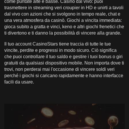
come puntate alte e basse. Casinò dal vivo: puoi
trasmettere in streaming veri croupier in HD e unirti a tavoli
dal vivo con azioni che si svolgono in tempo reale, chat e
una vera atmosfera da casinò. Giochi a vincita immediata:
gioca subito a gratta e vinci, keno e altri giochi frenetici che
ti divertono e ti danno la possibilità di vincere alla grande.
Il tuo account CasinoStars tiene traccia di tutte le tue
vincite, perdite e progressi in modo sicuro. Ciò significa
che puoi controllare il tuo saldo e gestire i tuoi bonus o giri
gratuiti da qualsiasi dispositivo mobile. Non importa dove ti
trovi, non perderai mai l'occasione di vincere soldi veri
perché i giochi si caricano rapidamente e hanno interfacce
facili da usare.