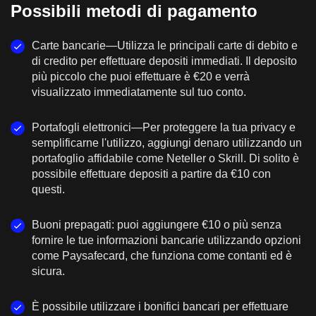
Possibili metodi di pagamento
Carte bancarie—Utilizza le principali carte di debito e
di credito per effettuare depositi immediati. Il deposito
più piccolo che puoi effettuare è €20 e verrà
visualizzato immediatamente sul tuo conto.
Portafogli elettronici—Per proteggere la tua privacy e
semplificarne l'utilizzo, aggiungi denaro utilizzando un
portafoglio affidabile come Neteller o Skrill. Di solito è
possibile effettuare depositi a partire da €10 con
questi.
Buoni prepagati: puoi aggiungere €10 o più senza
fornire le tue informazioni bancarie utilizzando opzioni
come Paysafecard, che funziona come contanti ed è
sicura.
È possibile utilizzare i bonifici bancari per effettuare