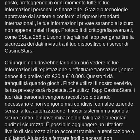
posto, proteggendo in ogni momento tutte le tue
informazioni personali e finanziarie. Grazie a tecnologie
approvate dal settore e conformi ai rigorosi standard
internazionali, le tue informazioni private saranno al sicuro
non appena installi l'app. Protocolli di crittografia avanzati,
come SSL a 256 bit, sono integrati nell'app per garantire la
sicurezza dei dati inviati tra il tuo dispositivo e i server di
CasinoStars.
Chiunque non dovrebbe farlo non può vedere le tue
informazioni di registrazione o effettuare transazioni, come
depositi o prelievi da €20 a €10.000. Questo ti dà
tranquillità quando giochi. Finché utilizzi il nostro servizio,
la tua privacy sarà rispettata. Se utilizzi l'app CasinoStars, i
tuoi dati personali vengono raccolti solo quando
necessario e non vengono mai condivisi con altre aziende
senza la tua autorizzazione. I nostri sistemi rimangono al
sicuro contro le nuove minacce digitali grazie a regolari
audit di sicurezza. È possibile aggiungere un ulteriore
livello di sicurezza al tuo account tramite l'autenticazione a
più fattori. Aiutando a fermare frodi o accessi non