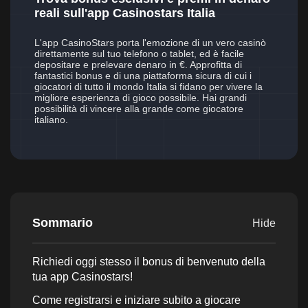
reali sull'app Casinostars Italia
L'app CasinoStars porta l'emozione di un vero casinò
direttamente sul tuo telefono o tablet, ed è facile
depositare e prelevare denaro in €. Approfitta di
fantastici bonus e di una piattaforma sicura di cui i
giocatori di tutto il mondo Italia si fidano per vivere la
migliore esperienza di gioco possibile. Hai grandi
possibilità di vincere alla grande come giocatore
italiano.
Sommario
Hide
Richiedi oggi stesso il bonus di benvenuto della
tua app Casinostars!
Come registrarsi e iniziare subito a giocare