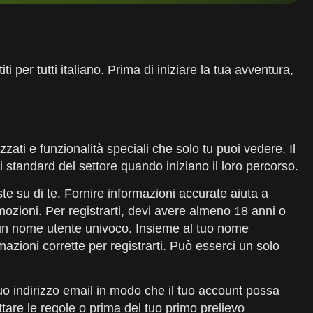
 per tutti italiano. Prima di iniziare la tua avventura,
ti e funzionalità speciali che solo tu puoi vedere. Il
gli standard del settore quando iniziano il loro percorso.
este su di te. Fornire informazioni accurate aiuta a
mozioni. Per registrarti, devi avere almeno 18 anni o
vo e un nome utente univoco. Insieme al tuo nome
rmazioni corrette per registrarti. Può esserci un solo
tuo indirizzo email in modo che il tuo account possa
ettare le regole o prima del tuo primo prelievo