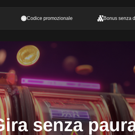
Codice promozionale
Bonus senza d
Gira senza paura