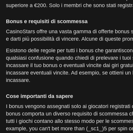
superiore a €200. Solo i membri che sono stati registra
Bonus e requisiti di scommessa
CasinoStars offre una vasta gamma di offerte bonus sia
e darti più possibilità di vincere. Alcune di queste pr
Esistono delle regole per tutti i bonus che garantiscon
qualsiasi confusione quando chiedi di prelevare i tuoi
incassare il tuo bonus o eventuali vincite dai giri grat
incassare eventuali vincite. Ad esempio, se ottieni 
incassare.
Cose importanti da sapere
I bonus vengono assegnati solo ai giocatori registrati 
bonus comporta un diverso requisito di scommessa che 
tutti i giochi contano allo stesso modo per le scomme
example, you can't bet more than (_sc1_)5 per spin or