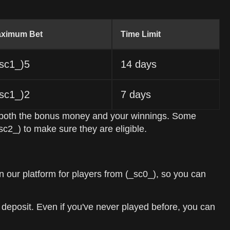
ximum Bet
Time Limit
sc1_)5
14 days
sc1_)2
7 days
ng both the bonus money and your winnings. Some
c2_) to make sure they are eligible.
our platform for players from (_sc0_), so you can
 deposit. Even if you've never played before, you can