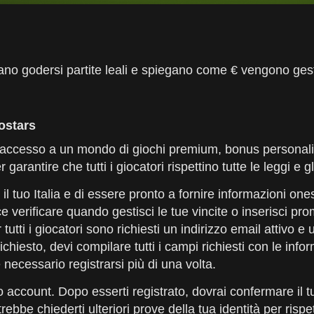
ano godersi partite leali e spiegano come € vengono gestiti
ostars
accesso a un mondo di giochi premium, bonus personalizza
garantire che tutti i giocatori rispettino tutte le leggi e 
er il tuo Italia e di essere pronto a fornire informazioni on
 verificare quando gestisci le tue vincite o inserisci pro
Per tutti i giocatori sono richiesti un indirizzo email atti
chiesto, devi compilare tutti i campi richiesti con le info
necessario registrarsi più di una volta.
o account. Dopo esserti registrato, dovrai confermare il 
rebbe chiederti ulteriori prove della tua identità per risp