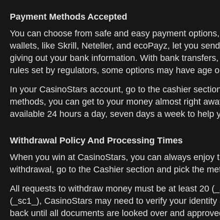
Payment Methods Accepted
You can choose from safe and easy payment options, s
wallets, like Skrill, Neteller, and ecoPayz, let you 
giving out your bank information. With bank transfer
rules set by regulators, some options may have age or 
In your CasinoStars account, go to the cashier section 
methods, you can get to your money almost right awa
available 24 hours a day, seven days a week to help 
Withdrawal Policy And Processing Times
When you win at CasinoStars, you can always enjoy t
withdrawal, go to the Cashier section and pick the me
All requests to withdraw money must be at least 20 (
(_sc1_), CasinoStars may need to verify your identi
back until all documents are looked over and approve