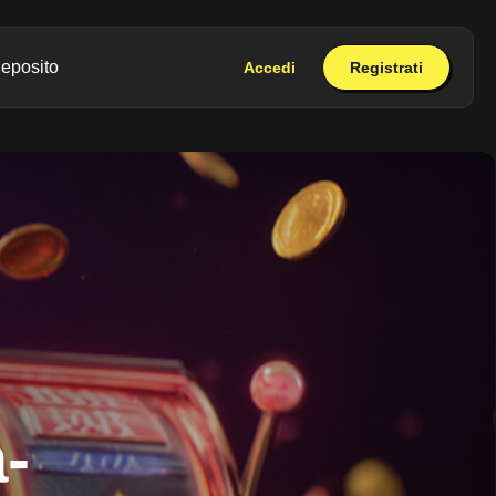
eposito
Accedi
Registrati
-