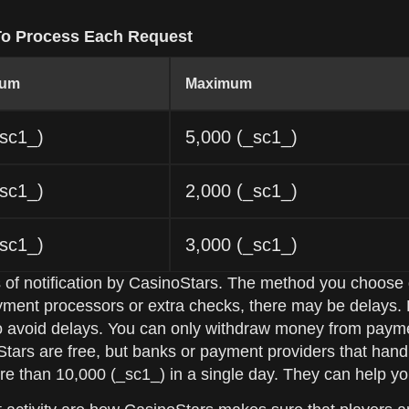
To Process Each Request
mum
Maximum
_sc1_)
5,000 (_sc1_)
_sc1_)
2,000 (_sc1_)
_sc1_)
3,000 (_sc1_)
 of notification by CasinoStars. The method you choose d
yment processors or extra checks, there may be delays. 
t to avoid delays. You can only withdraw money from paym
ars are free, but banks or payment providers that hand
e than 10,000 (_sc1_) in a single day. They can help yo