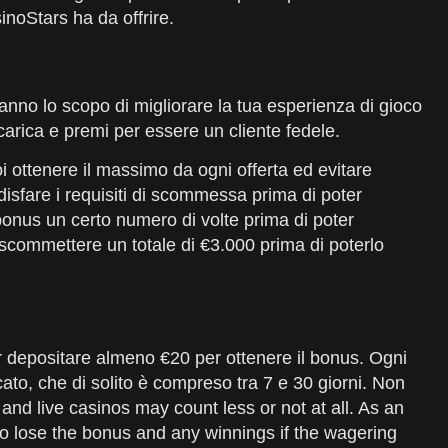
inoStars ha da offrire.
anno lo scopo di migliorare la tua esperienza di gioco
icarica e premi per essere un cliente fedele.
oi ottenere il massimo da ogni offerta ed evitare
isfare i requisiti di scommessa prima di poter
l bonus un certo numero di volte prima di poter
scommettere un totale di €3.000 prima di poterlo
ver depositare almeno €20 per ottenere il bonus. Ogni
to, che di solito è compreso tra 7 e 30 giorni. Non
nd live casinos may count less or not at all. As an
to lose the bonus and any winnings if the wagering