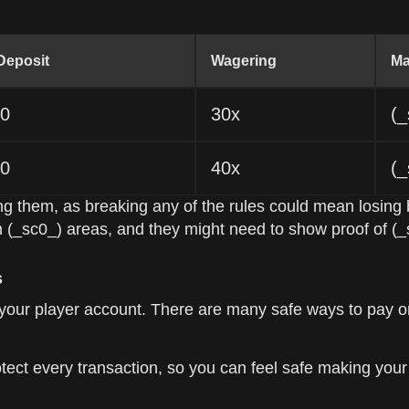
Deposit
Wagering
Ma
20
30x
(_
10
40x
(_
ing them, as breaking any of the rules could mean losi
n (_sc0_) areas, and they might need to show proof of (_s
s
our player account. There are many safe ways to pay on 
ect every transaction, so you can feel safe making your