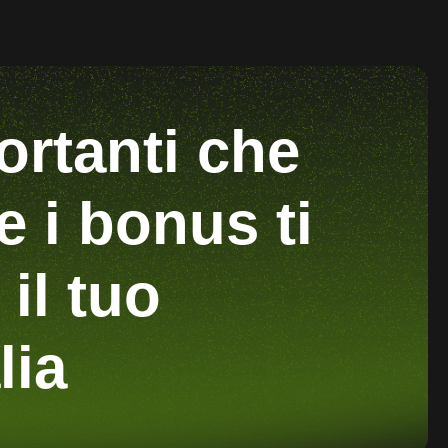
rtanti che
e i bonus ti
 il tuo
lia