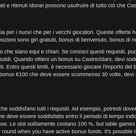
ti e ritenuti idonei possono usufruire di tutto ciò che Cas
 per i nuovi che per i vecchi giocatori. Queste offerte h
omozioni sono giri gratuiti, bonus di benvenuto, bonus di r
o che siano equi e chiari. Se conosci questi requisiti, pu
 soldi. Quando ottieni un bonus su CasinoStars, devi sodd
uiti. Entro questi limiti, è necessario giocare l'importo de
un bonus €100 che deve essere scommesso 30 volte, devi 
che soddisfano tutti i requisiti. Ad esempio, potresti do
deve essere soddisfatto entro il periodo di tempo indica
sse. Le slot solitamente contano 100 %, but table games a
 round when you have active bonus funds. It's possible 