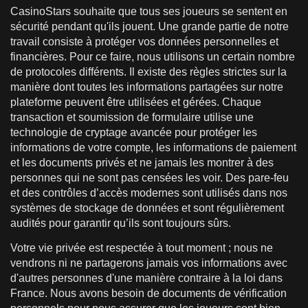
CasinoStars souhaite que tous ses joueurs se sentent en
sécurité pendant qu'ils jouent. Une grande partie de notre
travail consiste à protéger vos données personnelles et
financières. Pour ce faire, nous utilisons un certain nombre
de protocoles différents. Il existe des règles strictes sur la
manière dont toutes les informations partagées sur notre
plateforme peuvent être utilisées et gérées. Chaque
transaction et soumission de formulaire utilise une
technologie de cryptage avancée pour protéger les
informations de votre compte, les informations de paiement
et les documents privés et ne jamais les montrer à des
personnes qui ne sont pas censées les voir. Des pare-feu
et des contrôles d’accès modernes sont utilisés dans nos
systèmes de stockage de données et sont régulièrement
audités pour garantir qu’ils sont toujours sûrs.
Votre vie privée est respectée à tout moment ; nous ne
vendrons ni ne partagerons jamais vos informations avec
d'autres personnes d'une manière contraire à la loi dans
France. Nous avons besoin de documents de vérification