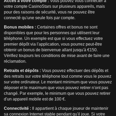
Accès à votre compte :
Vous pouvez vous connecter à
votre compte CasinoStars sur plusieurs appareils, mais
pour des raisons de sécurité, vous ne pouvez être
connecté qu'une seule fois par compte.
Bonus mobiles :
Certaines offres et bonus ne sont
disponibles que pour les personnes qui utilisent leur
téléphone. Un exemple est que si vous effectuez votre
premier dépôt via l'application, vous pourrez peut-être
obtenir un bonus de bienvenue allant jusqu'à €150.
Vérifiez toujours les conditions de mise avant de faire une
réclamation.
Retraits et dépôts :
Vous pouvez effectuer des dépôts et
des retraits sur votre téléphone tout comme vous le pouvez
sur votre ordinateur. Le montant minimum que vous pouvez
déposer et le maximum que vous pouvez retirer n'ont pas
changé. Par exemple, le minimum que vous pouvez retirer
d'un appareil mobile est de 100 €.
Connectivité :
Il appartient à chaque joueur de maintenir
sa connexion Internet stable pendant qu'il joue. Si votre