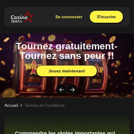
Se connecter
S'inscrire
Tournez gratuitement-
Tournez sans peur !!
Jouez maintenant
Accueil
Termes et Conditions
Comprendre les règles importantes qui