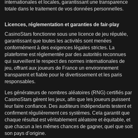
internationales et locales, garantissant une transparence
totale dans le traitement de vos données personnelles.
Licences, réglementation et garanties de fair-play
CasinoStars fonctionne sous une licence de jeu réputée,
garantissant que toutes les activités sont menées
conformément à des exigences légales strictes. La
plateforme est réglementée par des autorités reconnues
qui surveillent le respect des normes internationales de
jeu, offrant aux joueurs de France un environnement
transparent et fiable pour le divertissement et les paris
responsables.
Les générateurs de nombres aléatoires (RNG) certifiés par
CasinoStars gèrent les jeux, afin que les joueurs puissent
leur faire confiance. Des auditeurs indépendants testent et
confirment régulièrement ces systèmes. Cela garantit que
chaque résultat est véritablement aléatoire et équitable, et
que chacun a les mêmes chances de gagner, quel que soit
son pays d’origine.