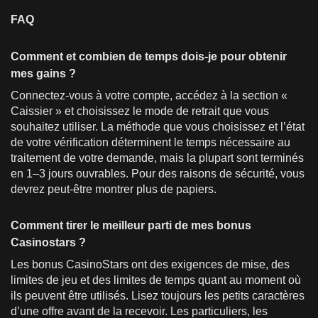
FAQ
Comment et combien de temps dois-je pour obtenir
mes gains ?
Connectez-vous à votre compte, accédez à la section «
Caissier » et choisissez le mode de retrait que vous
souhaitez utiliser. La méthode que vous choisissez et l’état
de votre vérification déterminent le temps nécessaire au
traitement de votre demande, mais la plupart sont terminés
en 1–3 jours ouvrables. Pour des raisons de sécurité, vous
devrez peut-être montrer plus de papiers.
Comment tirer le meilleur parti de mes bonus
Casinostars ?
Les bonus CasinoStars ont des exigences de mise, des
limites de jeu et des limites de temps quant au moment où
ils peuvent être utilisés. Lisez toujours les petits caractères
d’une offre avant de la recevoir. Les particuliers, les