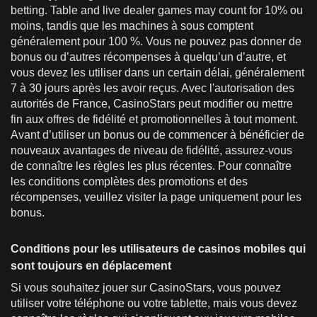
betting. Table and live dealer games may count for 10% ou
moins, tandis que les machines à sous comptent
généralement pour 100 %. Vous ne pouvez pas donner de
bonus ou d’autres récompenses à quelqu’un d’autre, et
vous devez les utiliser dans un certain délai, généralement
7 à 30 jours après les avoir reçus. Avec l'autorisation des
autorités de France, CasinoStars peut modifier ou mettre
fin aux offres de fidélité et promotionnelles à tout moment.
Avant d’utiliser un bonus ou de commencer à bénéficier de
nouveaux avantages de niveau de fidélité, assurez-vous
de connaître les règles les plus récentes. Pour connaître
les conditions complètes des promotions et des
récompenses, veuillez visiter la page uniquement pour les
bonus.
Conditions pour les utilisateurs de casinos mobiles qui
sont toujours en déplacement
Si vous souhaitez jouer sur CasinoStars, vous pouvez
utiliser votre téléphone ou votre tablette, mais vous devez