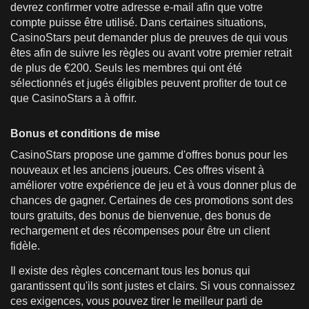
devrez confirmer votre adresse e-mail afin que votre
compte puisse être utilisé. Dans certaines situations,
CasinoStars peut demander plus de preuves de qui vous
êtes afin de suivre les règles ou avant votre premier retrait
de plus de €200. Seuls les membres qui ont été
sélectionnés et jugés éligibles peuvent profiter de tout ce
que CasinoStars a à offrir.
Bonus et conditions de mise
CasinoStars propose une gamme d'offres bonus pour les
nouveaux et les anciens joueurs. Ces offres visent à
améliorer votre expérience de jeu et à vous donner plus de
chances de gagner. Certaines de ces promotions sont des
tours gratuits, des bonus de bienvenue, des bonus de
rechargement et des récompenses pour être un client
fidèle.
Il existe des règles concernant tous les bonus qui
garantissent qu'ils sont justes et clairs. Si vous connaissez
ces exigences, vous pouvez tirer le meilleur parti de