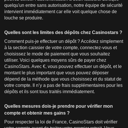
quelqu'un entre sans autorisation, notre équipe de sécurité
intervient immédiatement car elle voit quelque chose de
louche se produire.
Quelles sont les limites des dépôts chez Casinostars ?
Comment puis-je effectuer un dépôt ? Accédez simplement
à la section caissier de votre compte, connectez-vous et
choisissez le mode de paiement que vous souhaitez
utiliser. Voici quelques moyens sûrs de payer chez
CasinoStars. Avec €, vous pouvez effectuer un dépôt, et le
montant le plus important que vous pouvez déposer
dépend de la méthode que vous choisissez et du statut de
votre compte. Il n’y a pas de frais supplémentaires pour les
dépôts et ils sont tous traités immédiatement.
Quelles mesures dois-je prendre pour vérifier mon
compte et obtenir mes gains ?
Pour respecter la loi de France, CasinoStars doit vérifier