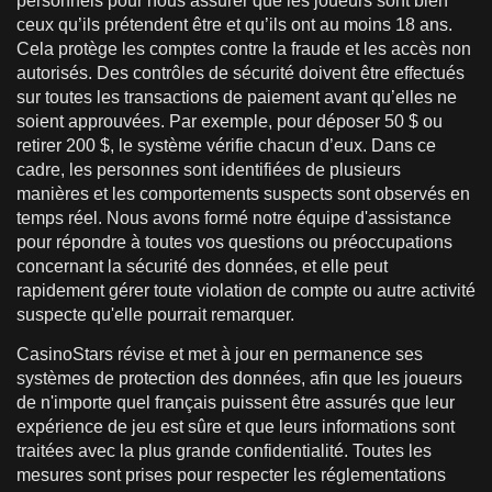
personnels pour nous assurer que les joueurs sont bien
ceux qu’ils prétendent être et qu’ils ont au moins 18 ans.
Cela protège les comptes contre la fraude et les accès non
autorisés. Des contrôles de sécurité doivent être effectués
sur toutes les transactions de paiement avant qu’elles ne
soient approuvées. Par exemple, pour déposer 50 $ ou
retirer 200 $, le système vérifie chacun d’eux. Dans ce
cadre, les personnes sont identifiées de plusieurs
manières et les comportements suspects sont observés en
temps réel. Nous avons formé notre équipe d'assistance
pour répondre à toutes vos questions ou préoccupations
concernant la sécurité des données, et elle peut
rapidement gérer toute violation de compte ou autre activité
suspecte qu'elle pourrait remarquer.
CasinoStars révise et met à jour en permanence ses
systèmes de protection des données, afin que les joueurs
de n'importe quel français puissent être assurés que leur
expérience de jeu est sûre et que leurs informations sont
traitées avec la plus grande confidentialité. Toutes les
mesures sont prises pour respecter les réglementations