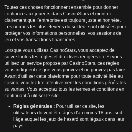
Toutes ces choses fonctionnent ensemble pour donner
confiance aux joueurs dans CasinoStars et montrer
clairement que l’entreprise est toujours juste et honnête.
Les normes les plus élevées du secteur sont utilisées pour
protéger vos informations personnelles, vos sessions de
jeu et vos transactions financières.
Lorsque vous utilisez CasinoStars, vous acceptez de
suivre toutes les règles et directives rédigées ici. Si vous
utilisez un service proposé par CasinoStars, ces règles
vous indiquent ce que vous pouvez et ne pouvez pas faire.
Avant d'utiliser cette plateforme pour toute activité liée au
casino, veuillez lire attentivement les conditions générales
suivantes. Vous acceptez tous les termes et conditions en
continuant à utiliser le site.
Règles générales :
Pour utiliser ce site, les
utilisateurs doivent être âgés d'au moins 18 ans, soit
l'âge auquel les jeux de hasard sont légaux dans leur
pays.