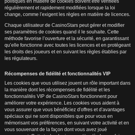
politiques en matière de cookies doivent être vérifiées
régulièrement et rapidement modifiées lorsque la loi
change, comme l'exigent les règles en matière de licences.
Chaque utilisateur de CasinoStars peut gérer et modifier
ses paramètres de cookies quand il le souhaite. Cette
méthode favorise l’ouverture et la sécurité, en garantissant
qu’elle fonctionne avec toutes les licences et en protégeant
les droits des joueurs et en suivant les règles établies par
les régulateurs.
Récompenses de fidélité et fonctionnalités VIP
Les cookies que vous utilisez jouent un rôle important dans
la manière dont les récompenses de fidélité et les
fonctionnalités VIP de CasinoStars fonctionnent pour
améliorer votre expérience. Les cookies vous aident à
vous assurer que vous bénéficiez d'offres et d'avantages
spéciaux qui ne sont disponibles que pour vous en
mémorisant vos préférences, en suivant votre activité et en
vous souvenant de la façon dont vous avez joué