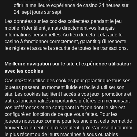
offrir la meilleure expérience de casino 24 heures sur
24, sept jours sur sept
Les données sur les cookies collectées pendant le jeu
mobile n'identifient jamais directement vos français
informations personnelles. Au lieu de cela, cela aide le
casino à fonctionner correctement, garantit qu'il respecte
les règles et assure la sécurité de toutes les transactions.
Meilleure navigation sur le site et expérience utilisateur
avec les cookies
CasinoStars utilise des cookies pour garantir que tous ses
joueurs passent un moment fluide et facile à utiliser son
site. Les cookies facilitent l'accès à vos jeux, promotions et
autres fonctionnalités importantes préférés en mémorisant
vos préférences et en corrigeant la façon dont le site est
configuré en fonction de ce que vous faites. Pour les
joueurs nouveaux comme pour les anciens, cela permet de
trouver facilement ce qu'ils veulent, qu'il s'agisse du tournoi
le plus récent ou de leurs machines à sous ou tables