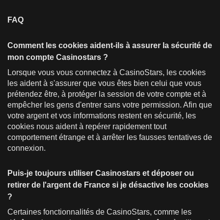
FAQ
Comment les cookies aident-ils à assurer la sécurité de
mon compte Casinostars ?
Lorsque vous vous connectez à CasinoStars, les cookies
les aident à s'assurer que vous êtes bien celui que vous
prétendez être, à protéger la session de votre compte et à
empêcher les gens d'entrer sans votre permission. Afin que
votre argent et vos informations restent en sécurité, les
cookies nous aident à repérer rapidement tout
comportement étrange et à arrêter les fausses tentatives de
connexion.
Puis-je toujours utiliser Casinostars et déposer ou
retirer de l'argent de France si je désactive les cookies
?
Certaines fonctionnalités de CasinoStars, comme les