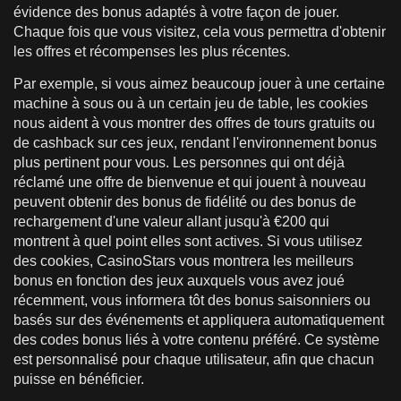
évidence des bonus adaptés à votre façon de jouer.
Chaque fois que vous visitez, cela vous permettra d'obtenir
les offres et récompenses les plus récentes.
Par exemple, si vous aimez beaucoup jouer à une certaine
machine à sous ou à un certain jeu de table, les cookies
nous aident à vous montrer des offres de tours gratuits ou
de cashback sur ces jeux, rendant l'environnement bonus
plus pertinent pour vous. Les personnes qui ont déjà
réclamé une offre de bienvenue et qui jouent à nouveau
peuvent obtenir des bonus de fidélité ou des bonus de
rechargement d'une valeur allant jusqu'à €200 qui
montrent à quel point elles sont actives. Si vous utilisez
des cookies, CasinoStars vous montrera les meilleurs
bonus en fonction des jeux auxquels vous avez joué
récemment, vous informera tôt des bonus saisonniers ou
basés sur des événements et appliquera automatiquement
des codes bonus liés à votre contenu préféré. Ce système
est personnalisé pour chaque utilisateur, afin que chacun
puisse en bénéficier.