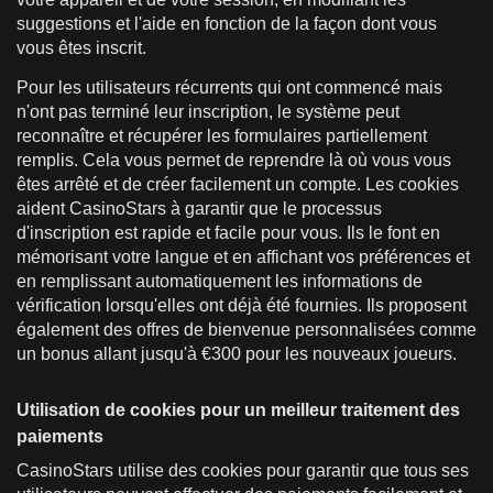
suggestions et l'aide en fonction de la façon dont vous
vous êtes inscrit.
Pour les utilisateurs récurrents qui ont commencé mais
n'ont pas terminé leur inscription, le système peut
reconnaître et récupérer les formulaires partiellement
remplis. Cela vous permet de reprendre là où vous vous
êtes arrêté et de créer facilement un compte. Les cookies
aident CasinoStars à garantir que le processus
d'inscription est rapide et facile pour vous. Ils le font en
mémorisant votre langue et en affichant vos préférences et
en remplissant automatiquement les informations de
vérification lorsqu'elles ont déjà été fournies. Ils proposent
également des offres de bienvenue personnalisées comme
un bonus allant jusqu'à €300 pour les nouveaux joueurs.
Utilisation de cookies pour un meilleur traitement des
paiements
CasinoStars utilise des cookies pour garantir que tous ses