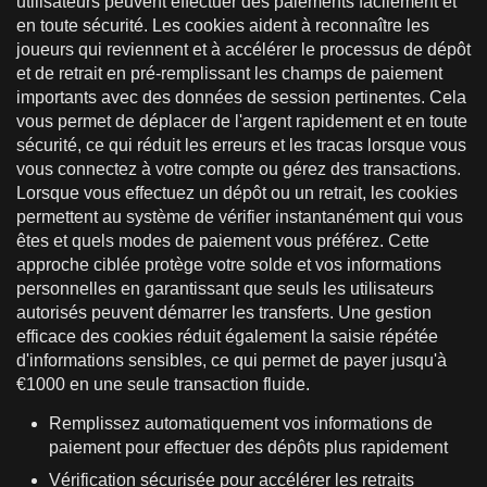
utilisateurs peuvent effectuer des paiements facilement et
en toute sécurité. Les cookies aident à reconnaître les
joueurs qui reviennent et à accélérer le processus de dépôt
et de retrait en pré-remplissant les champs de paiement
importants avec des données de session pertinentes. Cela
vous permet de déplacer de l'argent rapidement et en toute
sécurité, ce qui réduit les erreurs et les tracas lorsque vous
vous connectez à votre compte ou gérez des transactions.
Lorsque vous effectuez un dépôt ou un retrait, les cookies
permettent au système de vérifier instantanément qui vous
êtes et quels modes de paiement vous préférez. Cette
approche ciblée protège votre solde et vos informations
personnelles en garantissant que seuls les utilisateurs
autorisés peuvent démarrer les transferts. Une gestion
efficace des cookies réduit également la saisie répétée
d'informations sensibles, ce qui permet de payer jusqu'à
€1000 en une seule transaction fluide.
Remplissez automatiquement vos informations de
paiement pour effectuer des dépôts plus rapidement
Vérification sécurisée pour accélérer les retraits