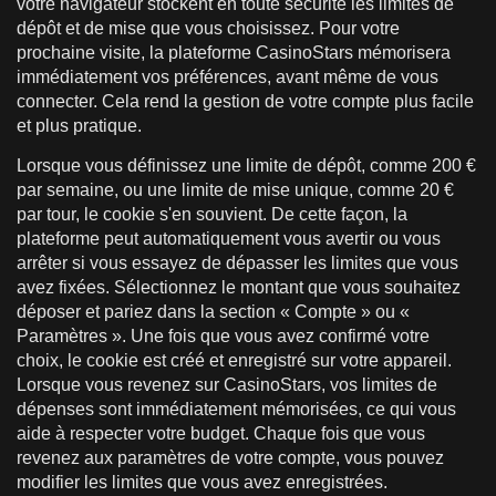
votre navigateur stockent en toute sécurité les limites de
dépôt et de mise que vous choisissez. Pour votre
prochaine visite, la plateforme CasinoStars mémorisera
immédiatement vos préférences, avant même de vous
connecter. Cela rend la gestion de votre compte plus facile
et plus pratique.
Lorsque vous définissez une limite de dépôt, comme 200 €
par semaine, ou une limite de mise unique, comme 20 €
par tour, le cookie s'en souvient. De cette façon, la
plateforme peut automatiquement vous avertir ou vous
arrêter si vous essayez de dépasser les limites que vous
avez fixées. Sélectionnez le montant que vous souhaitez
déposer et pariez dans la section « Compte » ou «
Paramètres ». Une fois que vous avez confirmé votre
choix, le cookie est créé et enregistré sur votre appareil.
Lorsque vous revenez sur CasinoStars, vos limites de
dépenses sont immédiatement mémorisées, ce qui vous
aide à respecter votre budget. Chaque fois que vous
revenez aux paramètres de votre compte, vous pouvez
modifier les limites que vous avez enregistrées.