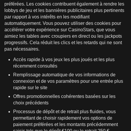
préférées. Les cookies contribuent également à rendre les
lobbys de jeu et les bannières publicitaires plus pertinents
par rapport à vos intérêts en les modifiant
automatiquement. Vous pouvez utiliser des cookies pour
accélérer votre expérience sur CasinoStars, que vous
aimiez les tables avec croupiers en direct ou les jackpots
progressifs. Cela réduit les clics et les retards qui ne sont
pas nécessaires.
Accès rapide à vos jeux les plus joués et les plus
récemment consultés
Remplissage automatique de vos informations de
connexion et de vos paramètres pour une entrée plus
rapide sur le site
Offres promotionnelles cohérentes basées sur les
choix précédents
Processus de dépôt et de retrait plus fluides, vous
permettant de choisir rapidement vos options de
paiement préférées et les montants précédemment
saisis tels que le dépôt €100 ou le retrait 250 €