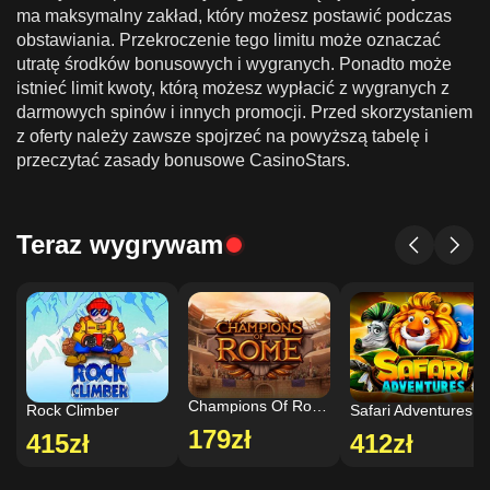
ma maksymalny zakład, który możesz postawić podczas
obstawiania. Przekroczenie tego limitu może oznaczać
utratę środków bonusowych i wygranych. Ponadto może
istnieć limit kwoty, którą możesz wypłacić z wygranych z
darmowych spinów i innych promocji. Przed skorzystaniem
z oferty należy zawsze spojrzeć na powyższą tabelę i
przeczytać zasady bonusowe CasinoStars.
Teraz wygrywam
Champions Of Rome
Rock Climber
Safari Adventures
179zł
415zł
412zł