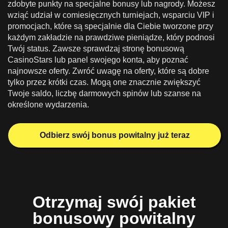
zdobyte punkty na specjalne bonusy lub nagrody. Możesz
wziąć udział w comiesięcznych turniejach, wsparciu VIP i
promocjach, które są specjalnie dla Ciebie tworzone przy
każdym zakładzie na prawdziwe pieniądze, który podnosi
Twój status. Zawsze sprawdzaj stronę bonusową
CasinoStars lub panel swojego konta, aby poznać
najnowsze oferty. Zwróć uwagę na oferty, które są dobre
tylko przez krótki czas. Mogą one znacznie zwiększyć
Twoje saldo, liczbę darmowych spinów lub szanse na
określone wydarzenia.
Odbierz swój bonus powitalny już teraz
Otrzymaj swój pakiet
bonusowy powitalny