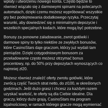
wpłaty i utworzeniu nowego konta. Często będzie to
również wiązało się z darmowymi spinami na polecanych
automatach, dzięki czemu możesz wypróbować wszystkie
gry bez podejmowania dodatkowego ryzyka. Przeczytaj
warunki, aby dowiedzieć się o minimalnym depozycie i
wszelkich specjalnych kodach, które mogą być potrzebne.
Bonusy za ponowne załadowanie, zwrot gotówki i
darmowe spiny to tylko niektóre ze zwykłych bonusów,
które CasinoStars daje graczom, którzy już wydali tam
pieniądze. Dzięki cotygodniowym bonusom za
przeładowanie często możesz otrzymać bonus
procentowy, np. do 50% przy depozytach wynoszących co
najmniej zł20.
Możesz również znaleźć oferty zwrotu gotówki, które
zwrócą część Twoich strat netto, do zł100, w określonych
godzinach. Jeśli dużo grasz i chcesz za każdym razem
uzyskać wartość, te oferty są dla Ciebie idealne. Dla
graczy, którzy dużo grają, CasinoStars ma program
lojalnościowy, w ramach którego gracze mogą wymieniać