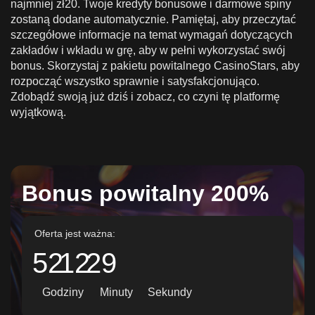
najmniej zł20. Twoje kredyty bonusowe i darmowe spiny
zostaną dodane automatycznie. Pamiętaj, aby przeczytać
szczegółowe informacje na temat wymagań dotyczących
zakładów i wkładu w grę, aby w pełni wykorzystać swój
bonus. Skorzystaj z pakietu powitalnego CasinoStars, aby
rozpocząć wszystko sprawnie i satysfakcjonująco.
Zdobądź swoją już dziś i zobacz, co czyni tę platformę
wyjątkową.
Bonus powitalny 200%
Oferta jest ważna:
52
12
28
Godziny
Minuty
Sekundy