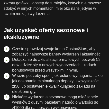
zwrotu gotówki i dostęp do turniejów, których nie możesz
zdobyć w innych momentach, miej oko na te jedyne w
swoim rodzaju wydarzenia.
Jak uzyskać oferty sezonowe i
ekskluzywne
Często sprawdzaj swoje konto CasinoStars, aby
zobaczyć najnowsze banery wydarzeń i aktualności.
Dołączanie do aktualizacji e-mailowych pozwoli Ci
dowiedzieć się o nowych wydarzeniach i kodach
bonusowych przed wszystkimi innymi.
W razie potrzeby spełnij określone wymagania, takie
jak dokonanie minimalnego depozytu w wysokości
zł50 lub postawienie kwalifikującego zakładu na
określone gry.
Niektóre wydarzenia sezonowe mogą mieć tabele
wyników z dużymi pakietami nagród o wartości do
zł1000 dla najlepszych wykonawców.