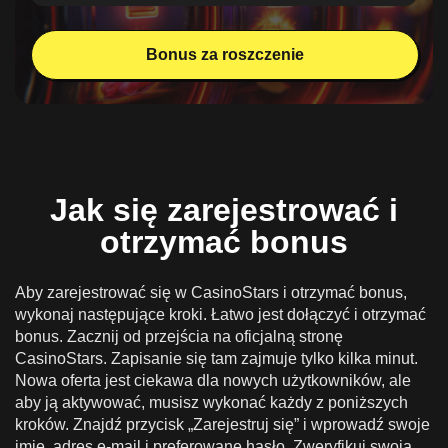
Bonus za roszczenie
Jak się zarejestrować i
otrzymać bonus
Aby zarejestrować się w CasinoStars i otrzymać bonus,
wykonaj następujące kroki. Łatwo jest dołączyć i otrzymać
bonus. Zacznij od przejścia na oficjalną stronę
CasinoStars. Zapisanie się tam zajmuje tylko kilka minut.
Nowa oferta jest ciekawa dla nowych użytkowników, ale
aby ją aktywować, musisz wykonać każdy z poniższych
kroków. Znajdź przycisk „Zarejestruj się” i wprowadź swoje
imię, adres e-mail i preferowane hasło. Zweryfikuj swoją