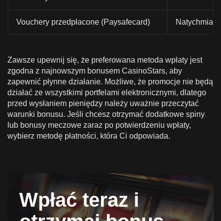
Vouchery przedpłacone (Paysafecard)
Natychmiast
Zawsze upewnij się, że preferowana metoda wpłaty jest
zgodna z najnowszym bonusem CasinoStars, aby
zapewnić płynne działanie. Możliwe, że promocje nie będą
działać ze wszystkimi portfelami elektronicznymi, dlatego
przed wysłaniem pieniędzy należy uważnie przeczytać
warunki bonusu. Jeśli chcesz otrzymać dodatkowe spiny
lub bonusy meczowe zaraz po potwierdzeniu wpłaty,
wybierz metodę płatności, która Ci odpowiada.
Wpłać teraz i