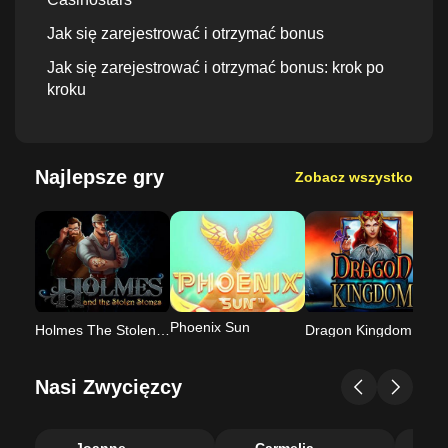
Jak się zarejestrować i otrzymać bonus
Jak się zarejestrować i otrzymać bonus: krok po
kroku
Oferty i promocje dostępne tylko w Casinostars
Jak uzyskać oferty sezonowe i ekskluzywne
Najlepsze gry
Zobacz wszystko
Popularne metody płatności za depozyty
bonusowe
Szybkie wypłaty po zakładach bonusowych
Jak szybko działają wypłaty po grze bonusowej
Warunki bonusowe, wymagania dotyczące
Phoenix Sun
B
Holmes The Stolen Stones
Dragon Kingdom
zakładów i limity
Wykorzystaj w pełni swoje nagrody
Nasi Zwycięzcy
lojalnościowe Casinostars
Graj i wygrywaj w podróży dzięki bonusowi