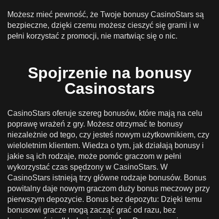
Możesz mieć pewność, że Twoje bonusy CasinoStars są
bezpieczne, dzięki czemu możesz cieszyć się grami i w
pełni korzystać z promocji, nie martwiąc się o nic.
Spojrzenie na bonusy
Casinostars
CasinoStars oferuje szereg bonusów, które mają na celu
poprawę wrażeń z gry. Możesz otrzymać te bonusy
niezależnie od tego, czy jesteś nowym użytkownikiem, czy
wieloletnim klientem. Wiedza o tym, jak działają bonusy i
jakie są ich rodzaje, może pomóc graczom w pełni
wykorzystać czas spędzony w CasinoStars. W
CasinoStars istnieją trzy główne rodzaje bonusów. Bonus
powitalny daje nowym graczom duży bonus meczowy przy
pierwszym depozycie. Bonus bez depozytu: Dzięki temu
bonusowi gracze mogą zacząć grać od razu, bez